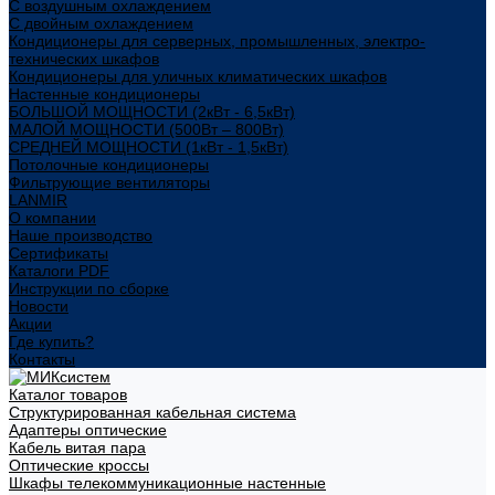
С воздушным охлаждением
С двойным охлаждением
Кондиционеры для серверных, промышленных, электро-
технических шкафов
Кондиционеры для уличных климатических шкафов
Настенные кондиционеры
БОЛЬШОЙ МОЩНОСТИ (2кВт - 6,5кВт)
МАЛОЙ МОЩНОСТИ (500Вт – 800Вт)
СРЕДНЕЙ МОЩНОСТИ (1кВт - 1,5кВт)
Потолочные кондиционеры
Фильтрующие вентиляторы
LANMIR
О компании
Наше производство
Сертификаты
Каталоги PDF
Инструкции по сборке
Новости
Акции
Где купить?
Контакты
Каталог товаров
Структурированная кабельная система
Адаптеры оптические
Кабель витая пара
Оптические кроссы
Шкафы телекоммуникационные настенные