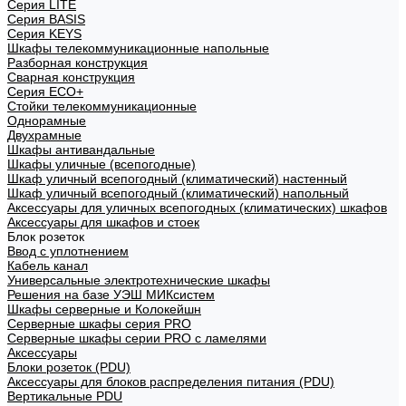
Cерия LITE
Cерия BASIS
Cерия KEYS
Шкафы телекоммуникационные напольные
Разборная конструкция
Сварная конструкция
Серия ECO+
Стойки телекоммуникационные
Однорамные
Двухрамные
Шкафы антивандальные
Шкафы уличные (всепогодные)
Шкаф уличный всепогодный (климатический) настенный
Шкаф уличный всепогодный (климатический) напольный
Аксессуары для уличных всепогодных (климатических) шкафов
Аксессуары для шкафов и стоек
Блок розеток
Ввод с уплотнением
Кабель канал
Универсальные электротехнические шкафы
Решения на базе УЭШ МИКсистем
Шкафы серверные и Колокейшн
Серверные шкафы серия PRO
Серверные шкафы серии PRO с ламелями
Аксессуары
Блоки розеток (PDU)
Аксессуары для блоков распределения питания (PDU)
Вертикальные PDU