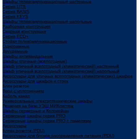
Шкафы телекоммуникационные настенные
Cерия LITE
Cерия BASIS
Cерия KEYS
Шкафы телекоммуникационные напольные
Разборная конструкция
Сварная конструкция
Серия ECO+
Стойки телекоммуникационные
Однорамные
Двухрамные
Шкафы антивандальные
Шкафы уличные (всепогодные)
Шкаф уличный всепогодный (климатический) настенный
Шкаф уличный всепогодный (климатический) напольный
Аксессуары для уличных всепогодных (климатических) шкафов
Аксессуары для шкафов и стоек
Блок розеток
Ввод с уплотнением
Кабель канал
Универсальные электротехнические шкафы
Решения на базе УЭШ МИКсистем
Шкафы серверные и Колокейшн
Серверные шкафы серия PRO
Серверные шкафы серии PRO с ламелями
Аксессуары
Блоки розеток (PDU)
Аксессуары для блоков распределения питания (PDU)