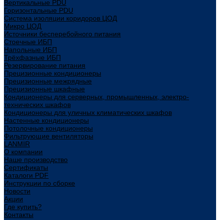
Вертикальные PDU
Горизонтальные PDU
Система изоляции коридоров ЦОД
Микро ЦОД
Источники бесперебойного питания
Стоечные ИБП
Напольные ИБП
Трёхфазные ИБП
Резервирование питания
Прецизионные кондиционеры
Прецизионные межрядные
Прецизионные шкафные
Кондиционеры для серверных, промышленных, электро-
технических шкафов
Кондиционеры для уличных климатических шкафов
Настенные кондиционеры
Потолочные кондиционеры
Фильтрующие вентиляторы
LANMIR
О компании
Наше производство
Сертификаты
Каталоги PDF
Инструкции по сборке
Новости
Акции
Где купить?
Контакты