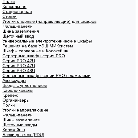
Полки
Консольная
Стационарная
Стенки
Уголки опорные (направляющие) для шкафов
Фальш-панели
Шина заземления
Щеточный ввод
Универсальные электротехнические шкафы
Решения на базе УЭШ МИКсистем
Шкафы серверные и Колокейшн
Серверные шкафы серия PRO
Серия PRO 42U
Серия PRO 47U
Серия PRO 48U
Серверные шкафы серии PRO с ламелями
Аксессуары
Вводы с уплотнением
Кабель-каналы
Крепеж
Органайзеры
Полки
Уголки направляющие
Фальш-панели
Шины заземления
Щеточные вводы
Колокейшн
Блоки розеток (PDU)