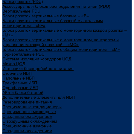
Блоки розеток (PDU)
Аксессуары для блоков распределения питания (PDU)
Вертикальные PDU
Блоки розеток вертикальные базовые – «В»
Блоки розеток вертикальные базовый с локальным
мониторингом – «В+»
Блоки розеток вертикальные с мониторингом каждой розетки –
«М+»
Блоки розеток вертикальные с мониторингом, контролем и
управлением каждой розеткой – «МС»
Блоки розеток вертикальные с общим мониторингом – «М»
Горизонтальные PDU
Система изоляции коридоров ЦОД
Микро ЦОД
Источники бесперебойного питания
Стоечные ИБП
Напольные ИБП
Трёхфазные ИБП
Однофазные ИБП
АКБ и блоки батарей
Дополнительные элементы для ИБП
Резервирование питания
Прецизионные кондиционеры
Прецизионные межрядные
С водяным охлаждением
С воздушным охлаждением
Прецизионные шкафные
С водяным охлаждением