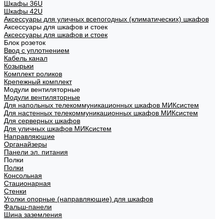
Шкафы 36U
Шкафы 42U
Аксессуары для уличных всепогодных (климатических) шкафов
Аксессуары для шкафов и стоек
Аксессуары для шкафов и стоек
Блок розеток
Ввод с уплотнением
Кабель канал
Козырьки
Комплект роликов
Крепежный комплект
Модули вентиляторные
Модули вентиляторные
Для напольных телекоммуникационных шкафов МИКсистем
Для настенных телекоммуникационных шкафов МИКсистем
Для серверных шкафов
Для уличных шкафов МИКсистем
Направляющие
Органайзеры
Панели эл. питания
Полки
Полки
Консольная
Стационарная
Стенки
Уголки опорные (направляющие) для шкафов
Фальш-панели
Шина заземления