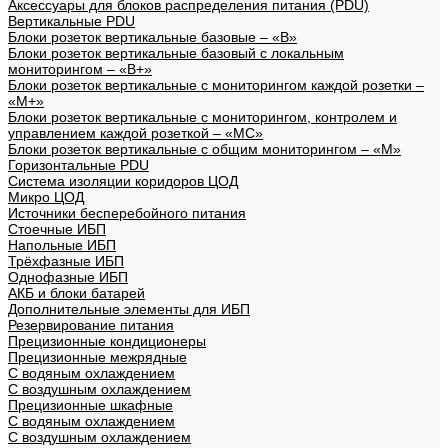
Аксессуары для блоков распределения питания (PDU)
Вертикальные PDU
Блоки розеток вертикальные базовые – «В»
Блоки розеток вертикальные базовый с локальным
мониторингом – «В+»
Блоки розеток вертикальные с мониторингом каждой розетки –
«М+»
Блоки розеток вертикальные с мониторингом, контролем и
управлением каждой розеткой – «МС»
Блоки розеток вертикальные с общим мониторингом – «М»
Горизонтальные PDU
Система изоляции коридоров ЦОД
Микро ЦОД
Источники бесперебойного питания
Стоечные ИБП
Напольные ИБП
Трёхфазные ИБП
Однофазные ИБП
АКБ и блоки батарей
Дополнительные элементы для ИБП
Резервирование питания
Прецизионные кондиционеры
Прецизионные межрядные
С водяным охлаждением
С воздушным охлаждением
Прецизионные шкафные
С водяным охлаждением
С воздушным охлаждением