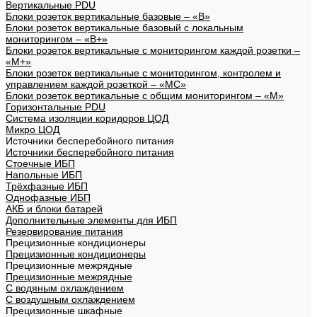
Вертикальные PDU
Блоки розеток вертикальные базовые – «В»
Блоки розеток вертикальные базовый с локальным
мониторингом – «В+»
Блоки розеток вертикальные с мониторингом каждой розетки –
«М+»
Блоки розеток вертикальные с мониторингом, контролем и
управлением каждой розеткой – «МС»
Блоки розеток вертикальные с общим мониторингом – «М»
Горизонтальные PDU
Система изоляции коридоров ЦОД
Микро ЦОД
Источники бесперебойного питания
Источники бесперебойного питания
Стоечные ИБП
Напольные ИБП
Трёхфазные ИБП
Однофазные ИБП
АКБ и блоки батарей
Дополнительные элементы для ИБП
Резервирование питания
Прецизионные кондиционеры
Прецизионные кондиционеры
Прецизионные межрядные
Прецизионные межрядные
С водяным охлаждением
С воздушным охлаждением
Прецизионные шкафные