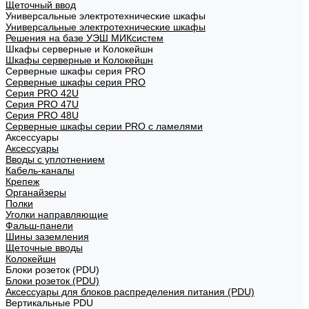
Щеточный ввод
Универсальные электротехнические шкафы
Универсальные электротехнические шкафы
Решения на базе УЭШ МИКсистем
Шкафы серверные и Колокейшн
Шкафы серверные и Колокейшн
Серверные шкафы серия PRO
Серверные шкафы серия PRO
Серия PRO 42U
Серия PRO 47U
Серия PRO 48U
Серверные шкафы серии PRO с ламелями
Аксессуары
Аксессуары
Вводы с уплотнением
Кабель-каналы
Крепеж
Органайзеры
Полки
Уголки направляющие
Фальш-панели
Шины заземления
Щеточные вводы
Колокейшн
Блоки розеток (PDU)
Блоки розеток (PDU)
Аксессуары для блоков распределения питания (PDU)
Вертикальные PDU