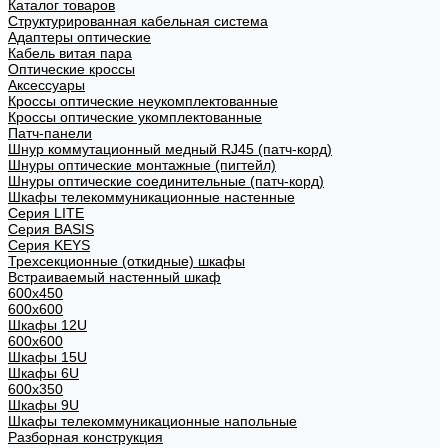
Каталог товаров
Структурированная кабельная система
Адаптеры оптические
Кабель витая пара
Оптические кроссы
Аксессуары
Кроссы оптические неукомплектованные
Кроссы оптические укомплектованные
Патч-панели
Шнур коммутационный медный RJ45 (патч-корд)
Шнуры оптические монтажные (пигтейл)
Шнуры оптические соединительные (патч-корд)
Шкафы телекоммуникационные настенные
Cерия LITE
Cерия BASIS
Cерия KEYS
Трехсекционные (откидные) шкафы
Встраиваемый настенный шкаф
600x450
600x600
Шкафы 12U
600x600
Шкафы 15U
Шкафы 6U
600x350
Шкафы 9U
Шкафы телекоммуникационные напольные
Разборная конструкция