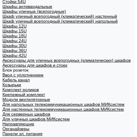
Стойки 54U
Шкафы антивандальные
Шкафы уличные (всепогодные)
Шкаф уличный всепогодный (климатический) настенный
Шкаф уличный всепогодный (климатический) напольный
Шкафы 12U
Шкафы 15U
Шкафы 18U
Шкафы 24U
Шкафы 30U
Шкафы 36U
Шкафы 42U
Аксессуары для уличных всепогодных (климатических) шкафов
Аксессуары для шкафов и стоек
Блок розеток
Ввод с уплотнением
Кабель канал
Козырьки
Комплект роликов
Крепежный комплект
Модули вентиляторные
Для напольных телекоммуникационных шкафов МИКсистем
Для настенных телекоммуникационных шкафов МИКсистем
Для серверных шкафов
Для уличных шкафов МИКсистем
Направляющие
Органайзеры
Панели эл. питания