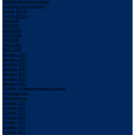
Разборная конструкция
Сварная конструкция
Серия ECO+
Серия ECO L
600x600
600x800
600х1000
600х1200
800x800
800х1000
800х1200
Шкафы 18U
Шкафы 24U
Шкафы 27U
Шкафы 30U
Шкафы 36U
Шкафы 42U
Шкафы 48U
Стойки телекоммуникационные
Однорамные
Двухрамные
Стойки 17U
Стойки 24U
Стойки 27U
Стойки 33U
Стойки 37U
Стойки 42U
Стойки 45U