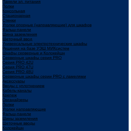
Панели эл. питания
Полки
Консольная
Стационарная
Стенки
Уголки опорные (направляющие) для шкафов
Фальш-панели
Шина заземления
Щеточный ввод
Универсальные электротехнические шкафы
Решения на базе УЭШ МИКсистем
Шкафы серверные и Колокейшн
Серверные шкафы серия PRO
Серия PRO 42U
Серия PRO 47U
Серия PRO 48U
Серверные шкафы серии PRO с ламелями
Аксессуары
Вводы с уплотнением
Кабель-каналы
Крепеж
Органайзеры
Полки
Уголки направляющие
Фальш-панели
Шины заземления
Щеточные вводы
Колокейшн