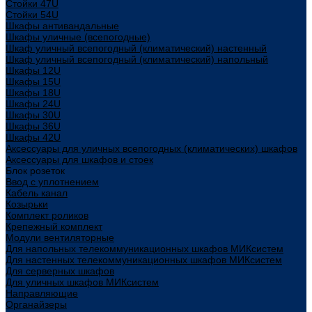
Стойки 47U
Стойки 54U
Шкафы антивандальные
Шкафы уличные (всепогодные)
Шкаф уличный всепогодный (климатический) настенный
Шкаф уличный всепогодный (климатический) напольный
Шкафы 12U
Шкафы 15U
Шкафы 18U
Шкафы 24U
Шкафы 30U
Шкафы 36U
Шкафы 42U
Аксессуары для уличных всепогодных (климатических) шкафов
Аксессуары для шкафов и стоек
Блок розеток
Ввод с уплотнением
Кабель канал
Козырьки
Комплект роликов
Крепежный комплект
Модули вентиляторные
Для напольных телекоммуникационных шкафов МИКсистем
Для настенных телекоммуникационных шкафов МИКсистем
Для серверных шкафов
Для уличных шкафов МИКсистем
Направляющие
Органайзеры