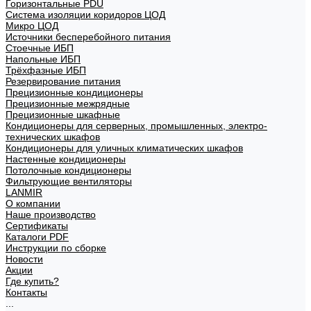
Горизонтальные PDU
Система изоляции коридоров ЦОД
Микро ЦОД
Источники бесперебойного питания
Стоечные ИБП
Напольные ИБП
Трёхфазные ИБП
Резервирование питания
Прецизионные кондиционеры
Прецизионные межрядные
Прецизионные шкафные
Кондиционеры для серверных, промышленных, электро-
технических шкафов
Кондиционеры для уличных климатических шкафов
Настенные кондиционеры
Потолочные кондиционеры
Фильтрующие вентиляторы
LANMIR
О компании
Наше производство
Сертификаты
Каталоги PDF
Инструкции по сборке
Новости
Акции
Где купить?
Контакты
...