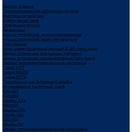
...
Каталог товаров
Структурированная кабельная система
Адаптеры оптические
Кабель витая пара
Оптические кроссы
Аксессуары
Кроссы оптические неукомплектованные
Кроссы оптические укомплектованные
Патч-панели
Шнур коммутационный медный RJ45 (патч-корд)
Шнуры оптические монтажные (пигтейл)
Шнуры оптические соединительные (патч-корд)
Шкафы телекоммуникационные настенные
Cерия LITE
Cерия BASIS
Cерия KEYS
Трехсекционные (откидные) шкафы
Встраиваемый настенный шкаф
600x450
600x600
Шкафы 12U
600x600
Шкафы 15U
Шкафы 6U
600x350
Шкафы 9U
Шкафы телекоммуникационные напольные