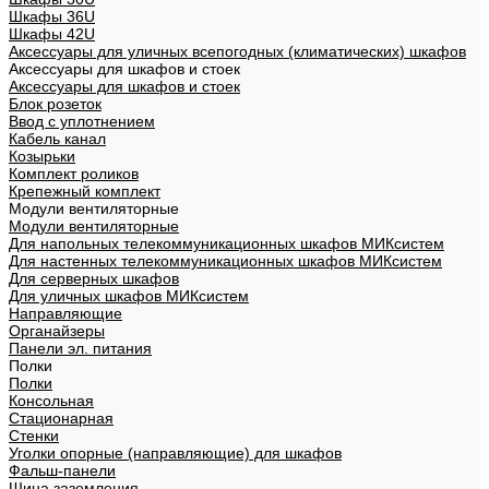
Шкафы 36U
Шкафы 42U
Аксессуары для уличных всепогодных (климатических) шкафов
Аксессуары для шкафов и стоек
Аксессуары для шкафов и стоек
Блок розеток
Ввод с уплотнением
Кабель канал
Козырьки
Комплект роликов
Крепежный комплект
Модули вентиляторные
Модули вентиляторные
Для напольных телекоммуникационных шкафов МИКсистем
Для настенных телекоммуникационных шкафов МИКсистем
Для серверных шкафов
Для уличных шкафов МИКсистем
Направляющие
Органайзеры
Панели эл. питания
Полки
Полки
Консольная
Стационарная
Стенки
Уголки опорные (направляющие) для шкафов
Фальш-панели
Шина заземления