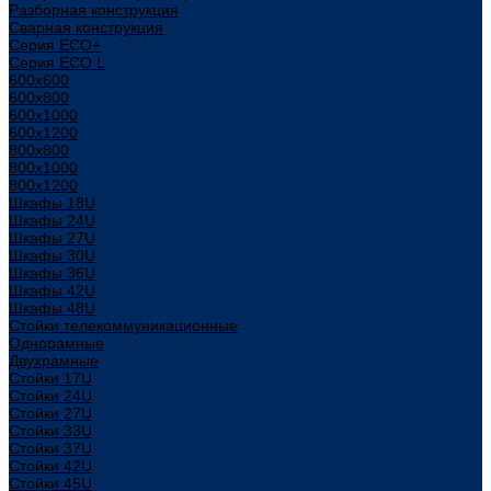
Разборная конструкция
Сварная конструкция
Серия ECO+
Серия ECO L
600x600
600x800
600х1000
600х1200
800x800
800х1000
800х1200
Шкафы 18U
Шкафы 24U
Шкафы 27U
Шкафы 30U
Шкафы 36U
Шкафы 42U
Шкафы 48U
Стойки телекоммуникационные
Однорамные
Двухрамные
Стойки 17U
Стойки 24U
Стойки 27U
Стойки 33U
Стойки 37U
Стойки 42U
Стойки 45U