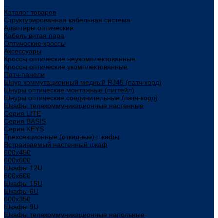
...
Каталог товаров
Структурированная кабельная система
Адаптеры оптические
Кабель витая пара
Оптические кроссы
Аксессуары
Кроссы оптические неукомплектованные
Кроссы оптические укомплектованные
Патч-панели
Шнур коммутационный медный RJ45 (патч-корд)
Шнуры оптические монтажные (пигтейл)
Шнуры оптические соединительные (патч-корд)
Шкафы телекоммуникационные настенные
Cерия LITE
Cерия BASIS
Cерия KEYS
Трехсекционные (откидные) шкафы
Встраиваемый настенный шкаф
600x450
600x600
Шкафы 12U
600x600
Шкафы 15U
Шкафы 6U
600x350
Шкафы 9U
Шкафы телекоммуникационные напольные