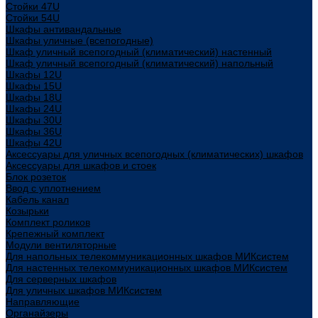
Стойки 47U
Стойки 54U
Шкафы антивандальные
Шкафы уличные (всепогодные)
Шкаф уличный всепогодный (климатический) настенный
Шкаф уличный всепогодный (климатический) напольный
Шкафы 12U
Шкафы 15U
Шкафы 18U
Шкафы 24U
Шкафы 30U
Шкафы 36U
Шкафы 42U
Аксессуары для уличных всепогодных (климатических) шкафов
Аксессуары для шкафов и стоек
Блок розеток
Ввод с уплотнением
Кабель канал
Козырьки
Комплект роликов
Крепежный комплект
Модули вентиляторные
Для напольных телекоммуникационных шкафов МИКсистем
Для настенных телекоммуникационных шкафов МИКсистем
Для серверных шкафов
Для уличных шкафов МИКсистем
Направляющие
Органайзеры