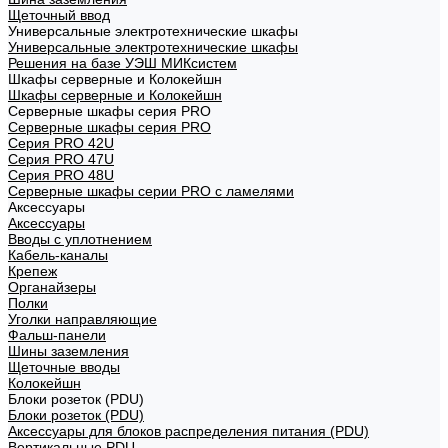
Щеточный ввод
Универсальные электротехнические шкафы
Универсальные электротехнические шкафы
Решения на базе УЭШ МИКсистем
Шкафы серверные и Колокейшн
Шкафы серверные и Колокейшн
Серверные шкафы серия PRO
Серверные шкафы серия PRO
Серия PRO 42U
Серия PRO 47U
Серия PRO 48U
Серверные шкафы серии PRO с ламелями
Аксессуары
Аксессуары
Вводы с уплотнением
Кабель-каналы
Крепеж
Органайзеры
Полки
Уголки направляющие
Фальш-панели
Шины заземления
Щеточные вводы
Колокейшн
Блоки розеток (PDU)
Блоки розеток (PDU)
Аксессуары для блоков распределения питания (PDU)
Вертикальные PDU