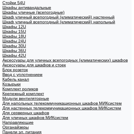
Стойки 54U
Шкафы антивандальные
Шкафы уличные (всепогодные)
Шкаф уличный всепогодный (климатический) настенный
Шкаф уличный всепогодный (климатический) напольный
Шкафы 12U
Шкафы 15U
Шкафы 18U
Шкафы 24U
Шкафы 30U
Шкафы 36U
Шкафы 42U
Аксессуары для уличных всепогодных (климатических) шкафов
Аксессуары для шкафов и стоек
Блок розеток
Ввод с уплотнением
Кабель канал
Козырьки
Комплект роликов
Крепежный комплект
Модули вентиляторные
Для напольных телекоммуникационных шкафов МИКсистем
Для настенных телекоммуникационных шкафов МИКсистем
Для серверных шкафов
Для уличных шкафов МИКсистем
Направляющие
Органайзеры
Панели эл. питания