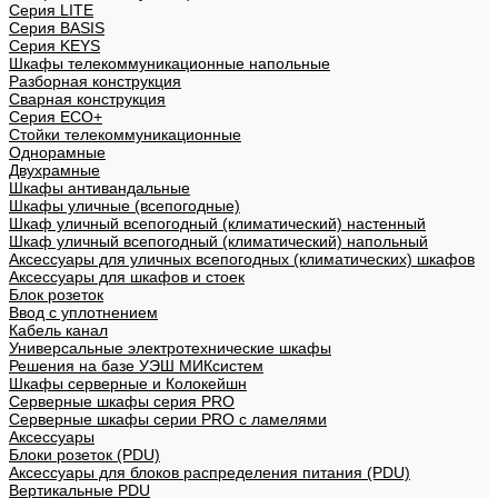
Cерия LITE
Cерия BASIS
Cерия KEYS
Шкафы телекоммуникационные напольные
Разборная конструкция
Сварная конструкция
Серия ECO+
Стойки телекоммуникационные
Однорамные
Двухрамные
Шкафы антивандальные
Шкафы уличные (всепогодные)
Шкаф уличный всепогодный (климатический) настенный
Шкаф уличный всепогодный (климатический) напольный
Аксессуары для уличных всепогодных (климатических) шкафов
Аксессуары для шкафов и стоек
Блок розеток
Ввод с уплотнением
Кабель канал
Универсальные электротехнические шкафы
Решения на базе УЭШ МИКсистем
Шкафы серверные и Колокейшн
Серверные шкафы серия PRO
Серверные шкафы серии PRO с ламелями
Аксессуары
Блоки розеток (PDU)
Аксессуары для блоков распределения питания (PDU)
Вертикальные PDU