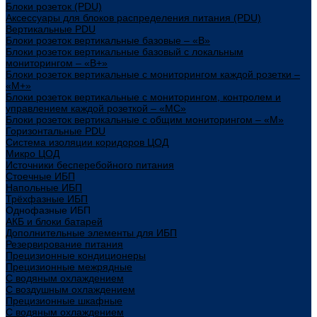
Блоки розеток (PDU)
Аксессуары для блоков распределения питания (PDU)
Вертикальные PDU
Блоки розеток вертикальные базовые – «В»
Блоки розеток вертикальные базовый с локальным
мониторингом – «В+»
Блоки розеток вертикальные с мониторингом каждой розетки –
«М+»
Блоки розеток вертикальные с мониторингом, контролем и
управлением каждой розеткой – «МС»
Блоки розеток вертикальные с общим мониторингом – «М»
Горизонтальные PDU
Система изоляции коридоров ЦОД
Микро ЦОД
Источники бесперебойного питания
Стоечные ИБП
Напольные ИБП
Трёхфазные ИБП
Однофазные ИБП
АКБ и блоки батарей
Дополнительные элементы для ИБП
Резервирование питания
Прецизионные кондиционеры
Прецизионные межрядные
С водяным охлаждением
С воздушным охлаждением
Прецизионные шкафные
С водяным охлаждением