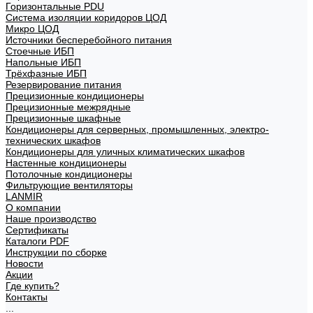
Горизонтальные PDU
Система изоляции коридоров ЦОД
Микро ЦОД
Источники бесперебойного питания
Стоечные ИБП
Напольные ИБП
Трёхфазные ИБП
Резервирование питания
Прецизионные кондиционеры
Прецизионные межрядные
Прецизионные шкафные
Кондиционеры для серверных, промышленных, электро-
технических шкафов
Кондиционеры для уличных климатических шкафов
Настенные кондиционеры
Потолочные кондиционеры
Фильтрующие вентиляторы
LANMIR
О компании
Наше производство
Сертификаты
Каталоги PDF
Инструкции по сборке
Новости
Акции
Где купить?
Контакты
...