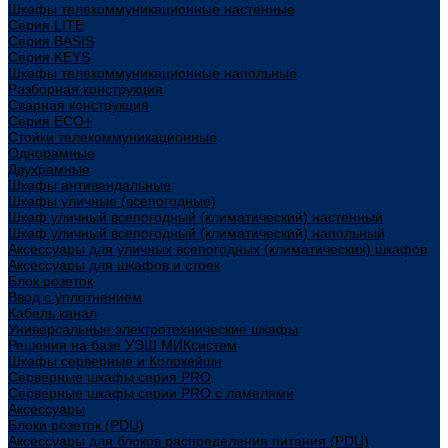
Шкафы телекоммуникационные настенные
Cерия LITE
Cерия BASIS
Cерия KEYS
Шкафы телекоммуникационные напольные
Разборная конструкция
Сварная конструкция
Серия ECO+
Стойки телекоммуникационные
Однорамные
Двухрамные
Шкафы антивандальные
Шкафы уличные (всепогодные)
Шкаф уличный всепогодный (климатический) настенный
Шкаф уличный всепогодный (климатический) напольный
Аксессуары для уличных всепогодных (климатических) шкафов
Аксессуары для шкафов и стоек
Блок розеток
Ввод с уплотнением
Кабель канал
Универсальные электротехнические шкафы
Решения на базе УЭШ МИКсистем
Шкафы серверные и Колокейшн
Серверные шкафы серия PRO
Серверные шкафы серии PRO с ламелями
Аксессуары
Блоки розеток (PDU)
Аксессуары для блоков распределения питания (PDU)