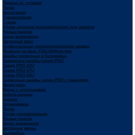
Панели эл. питания
Полки
Консольная
Стационарная
Стенки
Уголки опорные (направляющие) для шкафов
Фальш-панели
Шина заземления
Щеточный ввод
Универсальные электротехнические шкафы
Решения на базе УЭШ МИКсистем
Шкафы серверные и Колокейшн
Серверные шкафы серия PRO
Серия PRO 42U
Серия PRO 47U
Серия PRO 48U
Серверные шкафы серии PRO с ламелями
Аксессуары
Вводы с уплотнением
Кабель-каналы
Крепеж
Органайзеры
Полки
Уголки направляющие
Фальш-панели
Шины заземления
Щеточные вводы
Колокейшн