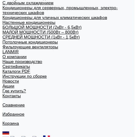
С двойным охлаждением
Кондиционеры для серверных, промышленных, электро-
технических шкафов
Кондиционеры для уличных климатических шкафов
Настенные кондиционеры
БОЛЬШОЙ МОЩНОСТИ (2кВт - 6,5кВт)
МАЛОЙ МОЩНОСТИ (500Вт – 800Вт)
СРЕДНЕЙ МОЩНОСТИ (1кВт - 1,5кВт)
Потолочные кондиционеры
Фильтрующие вентиляторы
LANMIR
О компании
Наше производство
Сертификаты
Каталоги PDF
Инструкции по сборке
Новости
Акции
Где купить?
Контакты
Сравнение
Избранное
Корзина