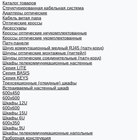
Каталог товаров
Структурированная кабельная система
Адаптеры оптические
Кабель витая пара
Оптические кроссы
Аксессуары
Кроссы оптические неукомплектованные
Кроссы оптические укомплектованные
Патч-панели
Шнур коммутационный медный RJ45 (патч-корд)
Шнуры оптические монтажные (пигтейл)
Шнуры оптические соединительные (патч-корд)
Шкафы телекоммуникационные настенные
Cерия LITE
Cерия BASIS
Cерия KEYS
Трехсекционные (откидные) шкафы
Встраиваемый настенный шкаф
600x450
600x600
Шкафы 12U
600x600
Шкафы 15U
Шкафы 6U
600x350
Шкафы 9U
Шкафы телекоммуникационные напольные
Разборная конструкция