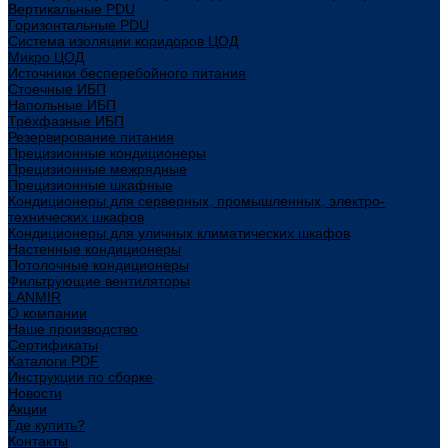
Вертикальные PDU
Горизонтальные PDU
Система изоляции коридоров ЦОД
Микро ЦОД
Источники бесперебойного питания
Стоечные ИБП
Напольные ИБП
Трёхфазные ИБП
Резервирование питания
Прецизионные кондиционеры
Прецизионные межрядные
Прецизионные шкафные
Кондиционеры для серверных, промышленных, электро-
технических шкафов
Кондиционеры для уличных климатических шкафов
Настенные кондиционеры
Потолочные кондиционеры
Фильтрующие вентиляторы
LANMIR
О компании
Наше производство
Сертификаты
Каталоги PDF
Инструкции по сборке
Новости
Акции
Где купить?
Контакты