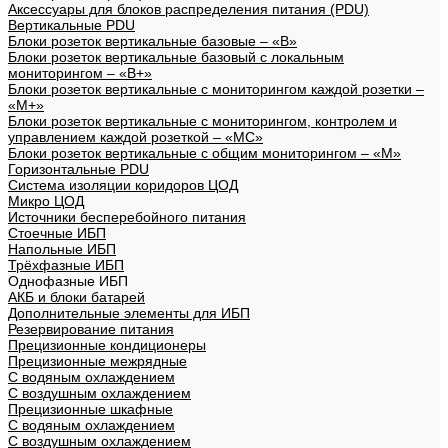
Аксессуары для блоков распределения питания (PDU)
Вертикальные PDU
Блоки розеток вертикальные базовые – «В»
Блоки розеток вертикальные базовый с локальным
мониторингом – «В+»
Блоки розеток вертикальные с мониторингом каждой розетки –
«М+»
Блоки розеток вертикальные с мониторингом, контролем и
управлением каждой розеткой – «МС»
Блоки розеток вертикальные с общим мониторингом – «М»
Горизонтальные PDU
Система изоляции коридоров ЦОД
Микро ЦОД
Источники бесперебойного питания
Стоечные ИБП
Напольные ИБП
Трёхфазные ИБП
Однофазные ИБП
АКБ и блоки батарей
Дополнительные элементы для ИБП
Резервирование питания
Прецизионные кондиционеры
Прецизионные межрядные
С водяным охлаждением
С воздушным охлаждением
Прецизионные шкафные
С водяным охлаждением
С воздушным охлаждением