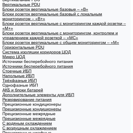
Вертикальные PDU
Блоки розеток вертикальные базовые – «В»
Блоки розеток вертикальные базовый с локальным
мониторингом – «В+»
Блоки розеток вертикальные с мониторингом каждой розетки –
«М+»
Блоки розеток вертикальные с мониторингом, контролем и
управлением каждой розеткой – «МС»
Блоки розеток вертикальные с общим мониторингом – «М»
Горизонтальные PDU
Система изоляции коридоров ЦОД
Микро ЦОД
Источники бесперебойного питания
Источники бесперебойного питания
Стоечные ИБП
Напольные ИБП
Трёхфазные ИБП
Однофазные ИБП
АКБ и блоки батарей
Дополнительные элементы для ИБП
Резервирование питания
Прецизионные кондиционеры
Прецизионные кондиционеры
Прецизионные межрядные
Прецизионные межрядные
С водяным охлаждением
С воздушным охлаждением
Прецизионные шкафные