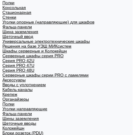
Полки
Консольная
Стационарная
Стенки
Уголки опорные (направляющие) для шкафов
Фальш-панели
Шина заземления
Щеточный ввод
Универсальные электротехнические шкафы
Решения на базе УЭШ МИКсистем
Шкафы серверные и Колокейшн
Серверные шкафы серия PRO
Серия PRO 42U
Серия PRO 47U
Серия PRO 48U
Серверные шкафы серии PRO с ламелями
Аксессуары
Вводы с уплотнением
Кабель-каналы
Крепеж
Органайзеры
Полки
Уголки направляющие
Фальш-панели
Шины заземления
Щеточные вводы
Колокейшн
Блоки розеток (PDU)