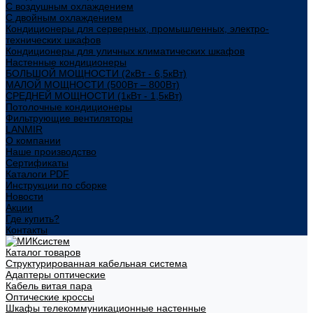
С воздушным охлаждением
С двойным охлаждением
Кондиционеры для серверных, промышленных, электро-
технических шкафов
Кондиционеры для уличных климатических шкафов
Настенные кондиционеры
БОЛЬШОЙ МОЩНОСТИ (2кВт - 6,5кВт)
МАЛОЙ МОЩНОСТИ (500Вт – 800Вт)
СРЕДНЕЙ МОЩНОСТИ (1кВт - 1,5кВт)
Потолочные кондиционеры
Фильтрующие вентиляторы
LANMIR
О компании
Наше производство
Сертификаты
Каталоги PDF
Инструкции по сборке
Новости
Акции
Где купить?
Контакты
Каталог товаров
Структурированная кабельная система
Адаптеры оптические
Кабель витая пара
Оптические кроссы
Шкафы телекоммуникационные настенные