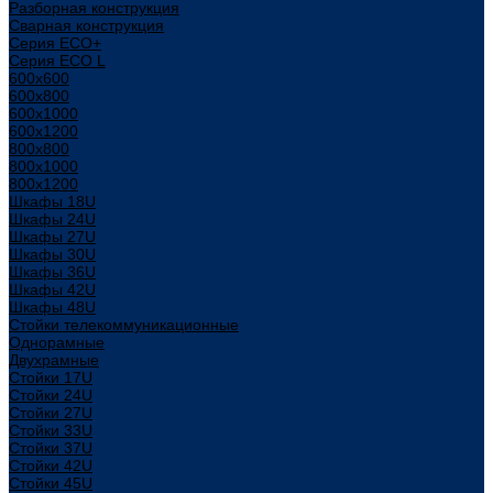
Разборная конструкция
Сварная конструкция
Серия ECO+
Серия ECO L
600x600
600x800
600х1000
600х1200
800x800
800х1000
800х1200
Шкафы 18U
Шкафы 24U
Шкафы 27U
Шкафы 30U
Шкафы 36U
Шкафы 42U
Шкафы 48U
Стойки телекоммуникационные
Однорамные
Двухрамные
Стойки 17U
Стойки 24U
Стойки 27U
Стойки 33U
Стойки 37U
Стойки 42U
Стойки 45U