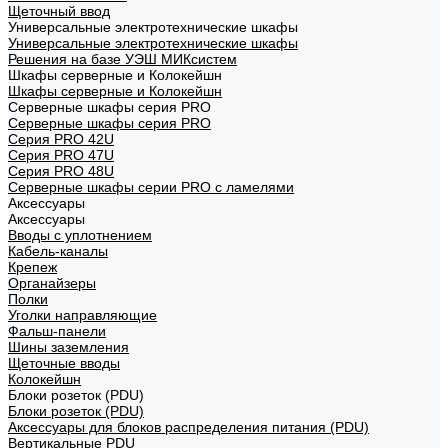
Щеточный ввод
Универсальные электротехнические шкафы
Универсальные электротехнические шкафы
Решения на базе УЭШ МИКсистем
Шкафы серверные и Колокейшн
Шкафы серверные и Колокейшн
Серверные шкафы серия PRO
Серверные шкафы серия PRO
Серия PRO 42U
Серия PRO 47U
Серия PRO 48U
Серверные шкафы серии PRO с ламелями
Аксессуары
Аксессуары
Вводы с уплотнением
Кабель-каналы
Крепеж
Органайзеры
Полки
Уголки направляющие
Фальш-панели
Шины заземления
Щеточные вводы
Колокейшн
Блоки розеток (PDU)
Блоки розеток (PDU)
Аксессуары для блоков распределения питания (PDU)
Вертикальные PDU