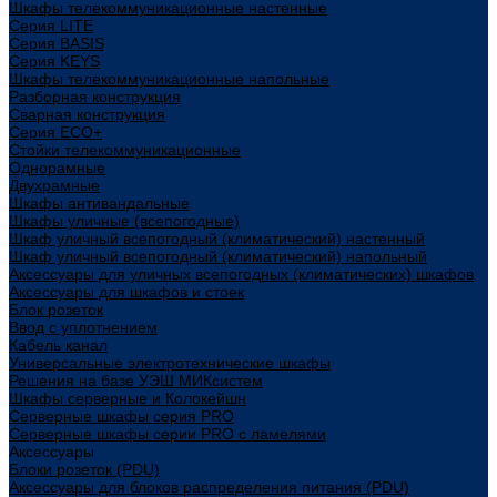
Шкафы телекоммуникационные настенные
Cерия LITE
Cерия BASIS
Cерия KEYS
Шкафы телекоммуникационные напольные
Разборная конструкция
Сварная конструкция
Серия ECO+
Стойки телекоммуникационные
Однорамные
Двухрамные
Шкафы антивандальные
Шкафы уличные (всепогодные)
Шкаф уличный всепогодный (климатический) настенный
Шкаф уличный всепогодный (климатический) напольный
Аксессуары для уличных всепогодных (климатических) шкафов
Аксессуары для шкафов и стоек
Блок розеток
Ввод с уплотнением
Кабель канал
Универсальные электротехнические шкафы
Решения на базе УЭШ МИКсистем
Шкафы серверные и Колокейшн
Серверные шкафы серия PRO
Серверные шкафы серии PRO с ламелями
Аксессуары
Блоки розеток (PDU)
Аксессуары для блоков распределения питания (PDU)