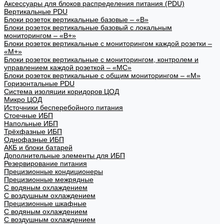
Аксессуары для блоков распределения питания (PDU)
Вертикальные PDU
Блоки розеток вертикальные базовые – «В»
Блоки розеток вертикальные базовый с локальным
мониторингом – «В+»
Блоки розеток вертикальные с мониторингом каждой розетки –
«М+»
Блоки розеток вертикальные с мониторингом, контролем и
управлением каждой розеткой – «МС»
Блоки розеток вертикальные с общим мониторингом – «М»
Горизонтальные PDU
Система изоляции коридоров ЦОД
Микро ЦОД
Источники бесперебойного питания
Стоечные ИБП
Напольные ИБП
Трёхфазные ИБП
Однофазные ИБП
АКБ и блоки батарей
Дополнительные элементы для ИБП
Резервирование питания
Прецизионные кондиционеры
Прецизионные межрядные
С водяным охлаждением
С воздушным охлаждением
Прецизионные шкафные
С водяным охлаждением
С воздушным охлаждением