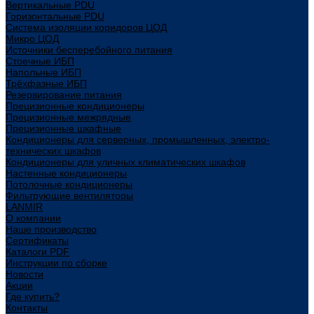
Вертикальные PDU
Горизонтальные PDU
Система изоляции коридоров ЦОД
Микро ЦОД
Источники бесперебойного питания
Стоечные ИБП
Напольные ИБП
Трёхфазные ИБП
Резервирование питания
Прецизионные кондиционеры
Прецизионные межрядные
Прецизионные шкафные
Кондиционеры для серверных, промышленных, электро-
технических шкафов
Кондиционеры для уличных климатических шкафов
Настенные кондиционеры
Потолочные кондиционеры
Фильтрующие вентиляторы
LANMIR
О компании
Наше производство
Сертификаты
Каталоги PDF
Инструкции по сборке
Новости
Акции
Где купить?
Контакты