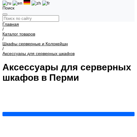
Поиск
Главная
/
Каталог товаров
/
Шкафы серверные и Колокейшн
/
Аксессуары для серверных шкафов
Аксессуары для серверных
шкафов в Перми
Вводы с уплотнением
Кабель-каналы
Крепеж
Органайзеры
Полки
Уголки направляющие
Фальш-панели
Шины заземления
Щеточные вводы
Показать все