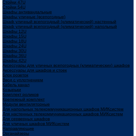
Стойки 47U
Стойки 54U
Шкафы антивандальные
Шкафы уличные (всепогодные)
Шкаф уличный всепогодный (климатический) настенный
Шкаф уличный всепогодный (климатический) напольный
Шкафы 12U
Шкафы 15U
Шкафы 18U
Шкафы 24U
Шкафы 30U
Шкафы 36U
Шкафы 42U
Аксессуары для уличных всепогодных (климатических) шкафов
Аксессуары для шкафов и стоек
Блок розеток
Ввод с уплотнением
Кабель канал
Козырьки
Комплект роликов
Крепежный комплект
Модули вентиляторные
Для напольных телекоммуникационных шкафов МИКсистем
Для настенных телекоммуникационных шкафов МИКсистем
Для серверных шкафов
Для уличных шкафов МИКсистем
Направляющие
Органайзеры