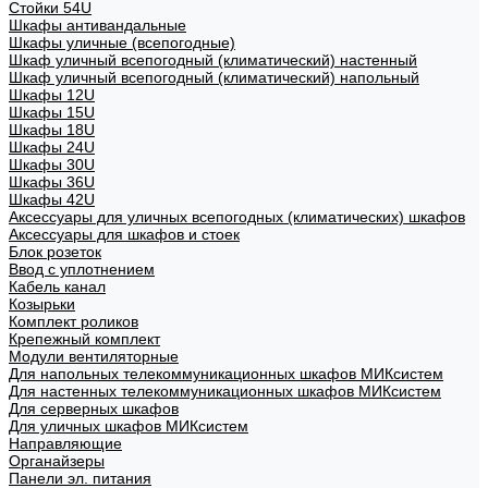
Стойки 54U
Шкафы антивандальные
Шкафы уличные (всепогодные)
Шкаф уличный всепогодный (климатический) настенный
Шкаф уличный всепогодный (климатический) напольный
Шкафы 12U
Шкафы 15U
Шкафы 18U
Шкафы 24U
Шкафы 30U
Шкафы 36U
Шкафы 42U
Аксессуары для уличных всепогодных (климатических) шкафов
Аксессуары для шкафов и стоек
Блок розеток
Ввод с уплотнением
Кабель канал
Козырьки
Комплект роликов
Крепежный комплект
Модули вентиляторные
Для напольных телекоммуникационных шкафов МИКсистем
Для настенных телекоммуникационных шкафов МИКсистем
Для серверных шкафов
Для уличных шкафов МИКсистем
Направляющие
Органайзеры
Панели эл. питания