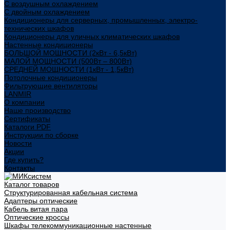
С воздушным охлаждением
С двойным охлаждением
Кондиционеры для серверных, промышленных, электро-
технических шкафов
Кондиционеры для уличных климатических шкафов
Настенные кондиционеры
БОЛЬШОЙ МОЩНОСТИ (2кВт - 6,5кВт)
МАЛОЙ МОЩНОСТИ (500Вт – 800Вт)
СРЕДНЕЙ МОЩНОСТИ (1кВт - 1,5кВт)
Потолочные кондиционеры
Фильтрующие вентиляторы
LANMIR
О компании
Наше производство
Сертификаты
Каталоги PDF
Инструкции по сборке
Новости
Акции
Где купить?
Контакты
Каталог товаров
Структурированная кабельная система
Адаптеры оптические
Кабель витая пара
Оптические кроссы
Шкафы телекоммуникационные настенные