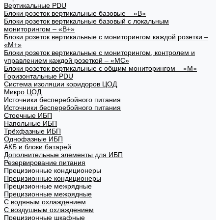
Вертикальные PDU
Блоки розеток вертикальные базовые – «В»
Блоки розеток вертикальные базовый с локальным
мониторингом – «В+»
Блоки розеток вертикальные с мониторингом каждой розетки –
«М+»
Блоки розеток вертикальные с мониторингом, контролем и
управлением каждой розеткой – «МС»
Блоки розеток вертикальные с общим мониторингом – «М»
Горизонтальные PDU
Система изоляции коридоров ЦОД
Микро ЦОД
Источники бесперебойного питания
Источники бесперебойного питания
Стоечные ИБП
Напольные ИБП
Трёхфазные ИБП
Однофазные ИБП
АКБ и блоки батарей
Дополнительные элементы для ИБП
Резервирование питания
Прецизионные кондиционеры
Прецизионные кондиционеры
Прецизионные межрядные
Прецизионные межрядные
С водяным охлаждением
С воздушным охлаждением
Прецизионные шкафные