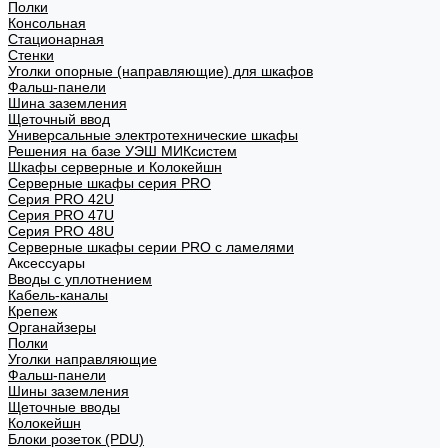
Полки
Консольная
Стационарная
Стенки
Уголки опорные (направляющие) для шкафов
Фальш-панели
Шина заземления
Щеточный ввод
Универсальные электротехнические шкафы
Решения на базе УЭШ МИКсистем
Шкафы серверные и Колокейшн
Серверные шкафы серия PRO
Серия PRO 42U
Серия PRO 47U
Серия PRO 48U
Серверные шкафы серии PRO с ламелями
Аксессуары
Вводы с уплотнением
Кабель-каналы
Крепеж
Органайзеры
Полки
Уголки направляющие
Фальш-панели
Шины заземления
Щеточные вводы
Колокейшн
Блоки розеток (PDU)