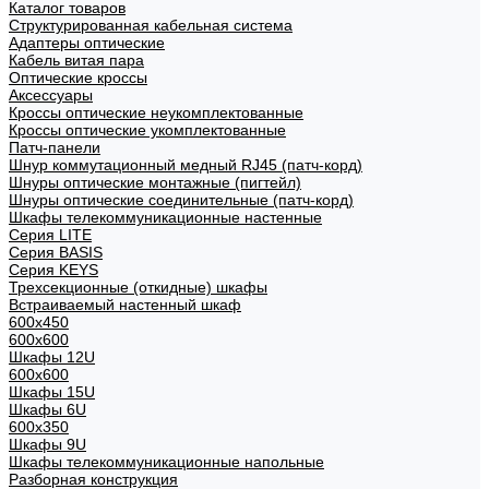
Каталог товаров
Структурированная кабельная система
Адаптеры оптические
Кабель витая пара
Оптические кроссы
Аксессуары
Кроссы оптические неукомплектованные
Кроссы оптические укомплектованные
Патч-панели
Шнур коммутационный медный RJ45 (патч-корд)
Шнуры оптические монтажные (пигтейл)
Шнуры оптические соединительные (патч-корд)
Шкафы телекоммуникационные настенные
Cерия LITE
Cерия BASIS
Cерия KEYS
Трехсекционные (откидные) шкафы
Встраиваемый настенный шкаф
600x450
600x600
Шкафы 12U
600x600
Шкафы 15U
Шкафы 6U
600x350
Шкафы 9U
Шкафы телекоммуникационные напольные
Разборная конструкция