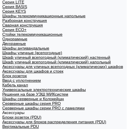
Cерия LITE
Cерия BASIS
Cерия KEYS
Шкафы телекоммуникационные напольные
Разборная конструкция
Сварная конструкция
Серия ECO+
Стойки телекоммуникационные
Однорамные
Двухрамные
Шкафы антивандальные
Шкафы уличные (всепогодные)
Шкаф уличный всепогодный (климатический) настенный
Шкаф уличный всепогодный (климатический) напольный
Аксессуары для уличных всепогодных (климатических) шкафов
Аксессуары для шкафов и стоек
Блок розеток
Ввод с уплотнением
Кабель канал
Универсальные электротехнические шкафы
Решения на базе УЭШ МИКсистем
Шкафы серверные и Колокейшн
Серверные шкафы серия PRO
Серверные шкафы серии PRO с ламелями
Аксессуары
Блоки розеток (PDU)
Аксессуары для блоков распределения питания (PDU)
Вертикальные PDU