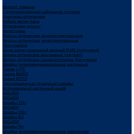
...
Каталог товаров
Структурированная кабельная система
Адаптеры оптические
Кабель витая пара
Оптические кроссы
Аксессуары
Кроссы оптические неукомплектованные
Кроссы оптические укомплектованные
Патч-панели
Шнур коммутационный медный RJ45 (патч-корд)
Шнуры оптические монтажные (пигтейл)
Шнуры оптические соединительные (патч-корд)
Шкафы телекоммуникационные настенные
Cерия LITE
Cерия BASIS
Cерия KEYS
Трехсекционные (откидные) шкафы
Встраиваемый настенный шкаф
600x450
600x600
Шкафы 12U
600x600
Шкафы 15U
Шкафы 6U
600x350
Шкафы 9U
Шкафы телекоммуникационные напольные