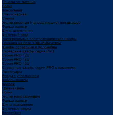
Панели эл. питания
Полки
Консольная
Стационарная
Стенки
Уголки опорные (направляющие) для шкафов
Фальш-панели
Шина заземления
Щеточный ввод
Универсальные электротехнические шкафы
Решения на базе УЭШ МИКсистем
Шкафы серверные и Колокейшн
Серверные шкафы серия PRO
Серия PRO 42U
Серия PRO 47U
Серия PRO 48U
Серверные шкафы серии PRO с ламелями
Аксессуары
Вводы с уплотнением
Кабель-каналы
Крепеж
Органайзеры
Полки
Уголки направляющие
Фальш-панели
Шины заземления
Щеточные вводы
Колокейшн