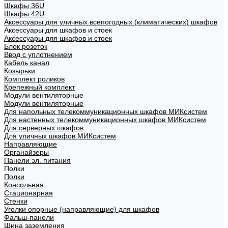
Шкафы 36U
Шкафы 42U
Аксессуары для уличных всепогодных (климатических) шкафов
Аксессуары для шкафов и стоек
Аксессуары для шкафов и стоек
Блок розеток
Ввод с уплотнением
Кабель канал
Козырьки
Комплект роликов
Крепежный комплект
Модули вентиляторные
Модули вентиляторные
Для напольных телекоммуникационных шкафов МИКсистем
Для настенных телекоммуникационных шкафов МИКсистем
Для серверных шкафов
Для уличных шкафов МИКсистем
Направляющие
Органайзеры
Панели эл. питания
Полки
Полки
Консольная
Стационарная
Стенки
Уголки опорные (направляющие) для шкафов
Фальш-панели
Шина заземления