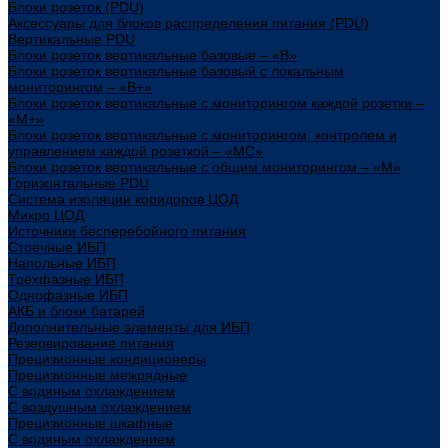
Блоки розеток (PDU)
Аксессуары для блоков распределения питания (PDU)
Вертикальные PDU
Блоки розеток вертикальные базовые – «В»
Блоки розеток вертикальные базовый с локальным
мониторингом – «В+»
Блоки розеток вертикальные с мониторингом каждой розетки –
«М+»
Блоки розеток вертикальные с мониторингом, контролем и
управлением каждой розеткой – «МС»
Блоки розеток вертикальные с общим мониторингом – «М»
Горизонтальные PDU
Система изоляции коридоров ЦОД
Микро ЦОД
Источники бесперебойного питания
Стоечные ИБП
Напольные ИБП
Трёхфазные ИБП
Однофазные ИБП
АКБ и блоки батарей
Дополнительные элементы для ИБП
Резервирование питания
Прецизионные кондиционеры
Прецизионные межрядные
С водяным охлаждением
С воздушным охлаждением
Прецизионные шкафные
С водяным охлаждением