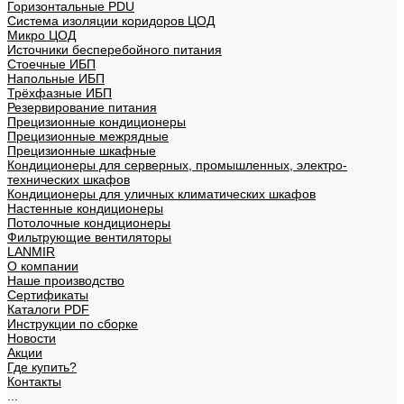
Горизонтальные PDU
Система изоляции коридоров ЦОД
Микро ЦОД
Источники бесперебойного питания
Стоечные ИБП
Напольные ИБП
Трёхфазные ИБП
Резервирование питания
Прецизионные кондиционеры
Прецизионные межрядные
Прецизионные шкафные
Кондиционеры для серверных, промышленных, электро-
технических шкафов
Кондиционеры для уличных климатических шкафов
Настенные кондиционеры
Потолочные кондиционеры
Фильтрующие вентиляторы
LANMIR
О компании
Наше производство
Сертификаты
Каталоги PDF
Инструкции по сборке
Новости
Акции
Где купить?
Контакты
...