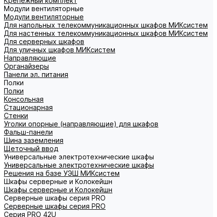
Крепежный комплект
Модули вентиляторные
Модули вентиляторные
Для напольных телекоммуникационных шкафов МИКсистем
Для настенных телекоммуникационных шкафов МИКсистем
Для серверных шкафов
Для уличных шкафов МИКсистем
Направляющие
Органайзеры
Панели эл. питания
Полки
Полки
Консольная
Стационарная
Стенки
Уголки опорные (направляющие) для шкафов
Фальш-панели
Шина заземления
Щеточный ввод
Универсальные электротехнические шкафы
Универсальные электротехнические шкафы
Решения на базе УЭШ МИКсистем
Шкафы серверные и Колокейшн
Шкафы серверные и Колокейшн
Серверные шкафы серия PRO
Серверные шкафы серия PRO
Серия PRO 42U