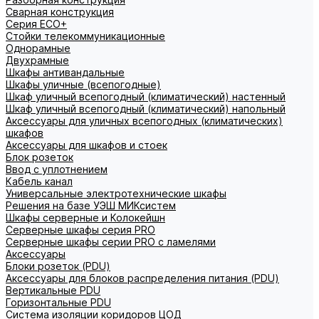
Сварная конструкция
Серия ECO+
Стойки телекоммуникационные
Однорамные
Двухрамные
Шкафы антивандальные
Шкафы уличные (всепогодные)
Шкаф уличный всепогодный (климатический) настенный
Шкаф уличный всепогодный (климатический) напольный
Аксессуары для уличных всепогодных (климатических)
шкафов
Аксессуары для шкафов и стоек
Блок розеток
Ввод с уплотнением
Кабель канал
Универсальные электротехнические шкафы
Решения на базе УЭШ МИКсистем
Шкафы серверные и Колокейшн
Серверные шкафы серия PRO
Серверные шкафы серии PRO с ламелями
Аксессуары
Блоки розеток (PDU)
Аксессуары для блоков распределения питания (PDU)
Вертикальные PDU
Горизонтальные PDU
Система изоляции коридоров ЦОД