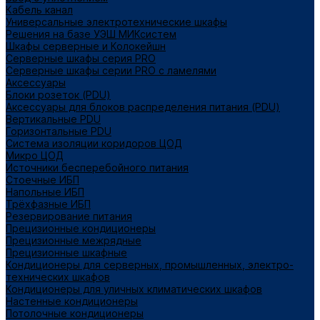
Кабель канал
Универсальные электротехнические шкафы
Решения на базе УЭШ МИКсистем
Шкафы серверные и Колокейшн
Серверные шкафы серия PRO
Серверные шкафы серии PRO с ламелями
Аксессуары
Блоки розеток (PDU)
Аксессуары для блоков распределения питания (PDU)
Вертикальные PDU
Горизонтальные PDU
Система изоляции коридоров ЦОД
Микро ЦОД
Источники бесперебойного питания
Стоечные ИБП
Напольные ИБП
Трёхфазные ИБП
Резервирование питания
Прецизионные кондиционеры
Прецизионные межрядные
Прецизионные шкафные
Кондиционеры для серверных, промышленных, электро-
технических шкафов
Кондиционеры для уличных климатических шкафов
Настенные кондиционеры
Потолочные кондиционеры