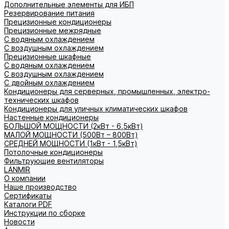
Дополнительные элементы для ИБП
Резервирование питания
Прецизионные кондиционеры
Прецизионные межрядные
С водяным охлаждением
С воздушным охлаждением
Прецизионные шкафные
С водяным охлаждением
С воздушным охлаждением
С двойным охлаждением
Кондиционеры для серверных, промышленных, электро-
технических шкафов
Кондиционеры для уличных климатических шкафов
Настенные кондиционеры
БОЛЬШОЙ МОЩНОСТИ (2кВт - 6,5кВт)
МАЛОЙ МОЩНОСТИ (500Вт – 800Вт)
СРЕДНЕЙ МОЩНОСТИ (1кВт - 1,5кВт)
Потолочные кондиционеры
Фильтрующие вентиляторы
LANMIR
О компании
Наше производство
Сертификаты
Каталоги PDF
Инструкции по сборке
Новости