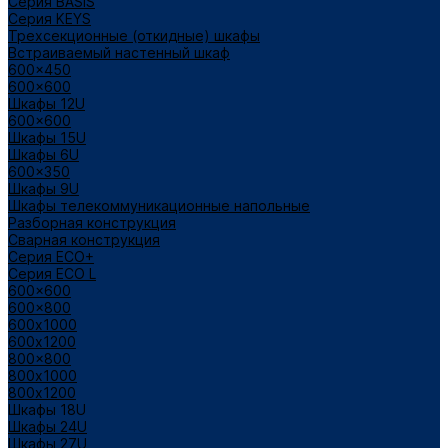
Cерия BASIS
Cерия KEYS
Трехсекционные (откидные) шкафы
Встраиваемый настенный шкаф
600x450
600x600
Шкафы 12U
600x600
Шкафы 15U
Шкафы 6U
600x350
Шкафы 9U
Шкафы телекоммуникационные напольные
Разборная конструкция
Сварная конструкция
Серия ECO+
Серия ECO L
600x600
600x800
600х1000
600х1200
800x800
800х1000
800х1200
Шкафы 18U
Шкафы 24U
Шкафы 27U