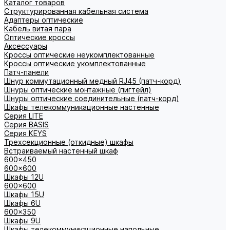
Каталог товаров
Структурированная кабельная система
Адаптеры оптические
Кабель витая пара
Оптические кроссы
Аксессуары
Кроссы оптические неукомплектованные
Кроссы оптические укомплектованные
Патч-панели
Шнур коммутационный медный RJ45 (патч-корд)
Шнуры оптические монтажные (пигтейл)
Шнуры оптические соединительные (патч-корд)
Шкафы телекоммуникационные настенные
Cерия LITE
Cерия BASIS
Cерия KEYS
Трехсекционные (откидные) шкафы
Встраиваемый настенный шкаф
600x450
600x600
Шкафы 12U
600x600
Шкафы 15U
Шкафы 6U
600x350
Шкафы 9U
Шкафы телекоммуникационные напольные