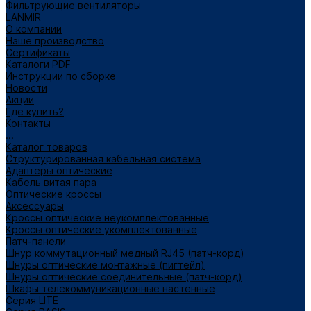
Фильтрующие вентиляторы
LANMIR
О компании
Наше производство
Сертификаты
Каталоги PDF
Инструкции по сборке
Новости
Акции
Где купить?
Контакты
...
Каталог товаров
Структурированная кабельная система
Адаптеры оптические
Кабель витая пара
Оптические кроссы
Аксессуары
Кроссы оптические неукомплектованные
Кроссы оптические укомплектованные
Патч-панели
Шнур коммутационный медный RJ45 (патч-корд)
Шнуры оптические монтажные (пигтейл)
Шнуры оптические соединительные (патч-корд)
Шкафы телекоммуникационные настенные
Cерия LITE