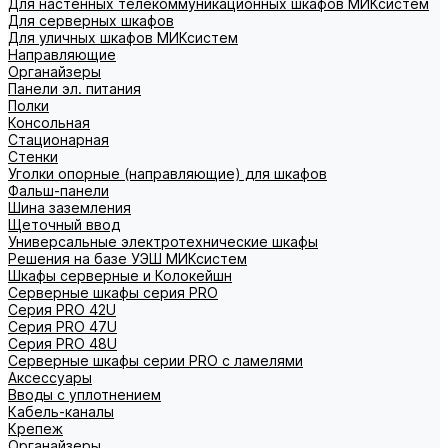
Для настенных телекоммуникационных шкафов МИКсистем
Для серверных шкафов
Для уличных шкафов МИКсистем
Направляющие
Органайзеры
Панели эл. питания
Полки
Консольная
Стационарная
Стенки
Уголки опорные (направляющие) для шкафов
Фальш-панели
Шина заземления
Щеточный ввод
Универсальные электротехнические шкафы
Решения на базе УЭШ МИКсистем
Шкафы серверные и Колокейшн
Серверные шкафы серия PRO
Серия PRO 42U
Серия PRO 47U
Серия PRO 48U
Серверные шкафы серии PRO с ламелями
Аксессуары
Вводы с уплотнением
Кабель-каналы
Крепеж
Органайзеры