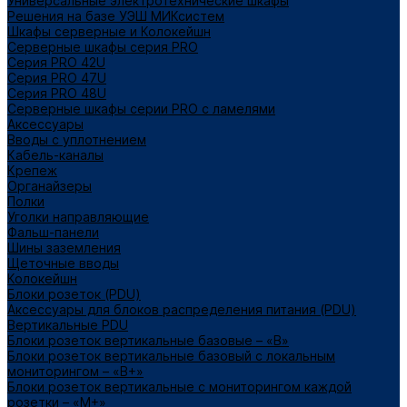
Универсальные электротехнические шкафы
Решения на базе УЭШ МИКсистем
Шкафы серверные и Колокейшн
Серверные шкафы серия PRO
Серия PRO 42U
Серия PRO 47U
Серия PRO 48U
Серверные шкафы серии PRO с ламелями
Аксессуары
Вводы с уплотнением
Кабель-каналы
Крепеж
Органайзеры
Полки
Уголки направляющие
Фальш-панели
Шины заземления
Щеточные вводы
Колокейшн
Блоки розеток (PDU)
Аксессуары для блоков распределения питания (PDU)
Вертикальные PDU
Блоки розеток вертикальные базовые – «В»
Блоки розеток вертикальные базовый с локальным
мониторингом – «В+»
Блоки розеток вертикальные с мониторингом каждой
розетки – «М+»