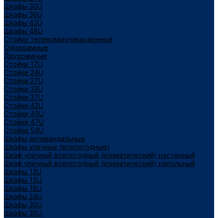
Шкафы 30U
Шкафы 36U
Шкафы 42U
Шкафы 48U
Стойки телекоммуникационные
Однорамные
Двухрамные
Стойки 17U
Стойки 24U
Стойки 27U
Стойки 33U
Стойки 37U
Стойки 42U
Стойки 45U
Стойки 47U
Стойки 54U
Шкафы антивандальные
Шкафы уличные (всепогодные)
Шкаф уличный всепогодный (климатический) настенный
Шкаф уличный всепогодный (климатический) напольный
Шкафы 12U
Шкафы 15U
Шкафы 18U
Шкафы 24U
Шкафы 30U
Шкафы 36U