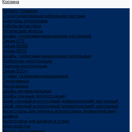
Корзина
Каталог товаров
Структурированная кабельная система
Адаптеры оптические
Кабель витая пара
Оптические кроссы
Шкафы телекоммуникационные настенные
Cерия LITE
Cерия BASIS
Cерия KEYS
Шкафы телекоммуникационные напольные
Разборная конструкция
Сварная конструкция
Серия ECO+
Стойки телекоммуникационные
Однорамные
Двухрамные
Шкафы антивандальные
Шкафы уличные (всепогодные)
Шкаф уличный всепогодный (климатический) настенный
Шкаф уличный всепогодный (климатический) напольный
Аксессуары для уличных всепогодных (климатических)
шкафов
Аксессуары для шкафов и стоек
Блок розеток
Ввод с уплотнением