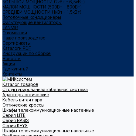
БОЛЬШОЙ МОЩНОСТИ (2кВт - 6,5кВт)
МАЛОЙ МОЩНОСТИ (500Вт – 800Вт)
СРЕДНЕЙ МОЩНОСТИ (1кВт - 1,5кВт)
Потолочные кондиционеры
Фильтрующие вентиляторы
LANMIR
О компании
Наше производство
Сертификаты
Каталоги PDF
Инструкции по сборке
Новости
Акции
Где купить?
Контакты
Каталог товаров
Структурированная кабельная система
Адаптеры оптические
Кабель витая пара
Оптические кроссы
Шкафы телекоммуникационные настенные
Cерия LITE
Cерия BASIS
Cерия KEYS
Шкафы телекоммуникационные напольные
Разборная конструкция