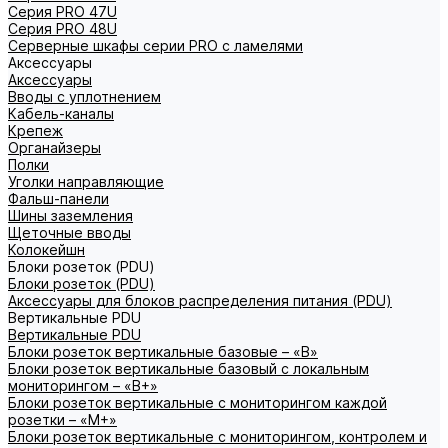
Серия PRO 47U
Серия PRO 48U
Серверные шкафы серии PRO с ламелями
Аксессуары
Аксессуары
Вводы с уплотнением
Кабель-каналы
Крепеж
Органайзеры
Полки
Уголки направляющие
Фальш-панели
Шины заземления
Щеточные вводы
Колокейшн
Блоки розеток (PDU)
Блоки розеток (PDU)
Аксессуары для блоков распределения питания (PDU)
Вертикальные PDU
Вертикальные PDU
Блоки розеток вертикальные базовые – «В»
Блоки розеток вертикальные базовый с локальным
мониторингом – «В+»
Блоки розеток вертикальные с мониторингом каждой
розетки – «М+»
Блоки розеток вертикальные с мониторингом, контролем и