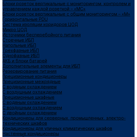
Блоки розеток вертикальные с мониторингом, контролем и
управлением каждой розеткой – «МС»
Блоки розеток вертикальные с общим мониторингом – «М»
Горизонтальные PDU
Система изоляции коридоров ЦОД
Микро ЦОД
Источники бесперебойного питания
Стоечные ИБП
Напольные ИБП
Трёхфазные ИБП
Однофазные ИБП
АКБ и блоки батарей
Дополнительные элементы для ИБП
Резервирование питания
Прецизионные кондиционеры
Прецизионные межрядные
С водяным охлаждением
С воздушным охлаждением
Прецизионные шкафные
С водяным охлаждением
С воздушным охлаждением
С двойным охлаждением
Кондиционеры для серверных, промышленных, электро-
технических шкафов
Кондиционеры для уличных климатических шкафов
Настенные кондиционеры