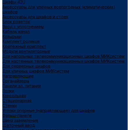
Шкафы 42U
Аксессуары для уличных всепогодных (климатических)
шкафов
Аксессуары для шкафов и стоек
Блок розеток
Ввод с уплотнением
Кабель канал
Козырьки
Комплект роликов
Крепежный комплект
Модули вентиляторные
Для напольных телекоммуникационных шкафов МИКсистем
Для настенных телекоммуникационных шкафов МИКсистем
Для серверных шкафов
Для уличных шкафов МИКсистем
Направляющие
Органайзеры
Панели эл. питания
Полки
Консольная
Стационарная
Стенки
Уголки опорные (направляющие) для шкафов
Фальш-панели
Шина заземления
Щеточный ввод