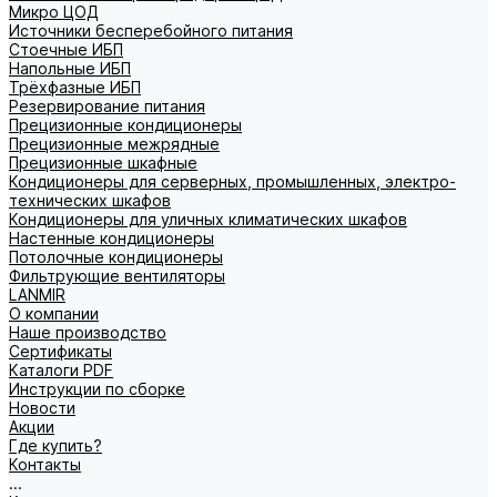
Микро ЦОД
Источники бесперебойного питания
Стоечные ИБП
Напольные ИБП
Трёхфазные ИБП
Резервирование питания
Прецизионные кондиционеры
Прецизионные межрядные
Прецизионные шкафные
Кондиционеры для серверных, промышленных, электро-
технических шкафов
Кондиционеры для уличных климатических шкафов
Настенные кондиционеры
Потолочные кондиционеры
Фильтрующие вентиляторы
LANMIR
О компании
Наше производство
Сертификаты
Каталоги PDF
Инструкции по сборке
Новости
Акции
Где купить?
Контакты
...