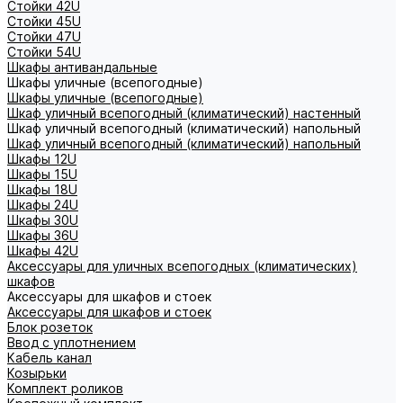
Стойки 42U
Стойки 45U
Стойки 47U
Стойки 54U
Шкафы антивандальные
Шкафы уличные (всепогодные)
Шкафы уличные (всепогодные)
Шкаф уличный всепогодный (климатический) настенный
Шкаф уличный всепогодный (климатический) напольный
Шкаф уличный всепогодный (климатический) напольный
Шкафы 12U
Шкафы 15U
Шкафы 18U
Шкафы 24U
Шкафы 30U
Шкафы 36U
Шкафы 42U
Аксессуары для уличных всепогодных (климатических)
шкафов
Аксессуары для шкафов и стоек
Аксессуары для шкафов и стоек
Блок розеток
Ввод с уплотнением
Кабель канал
Козырьки
Комплект роликов