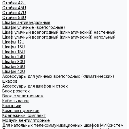
Стойки 42U
Стойки 45U
Стойки 47U
Стойки 54U
Шкафы антивандальные
Шкафы уличные (всепогодные)
Шкаф уличный всепогодный (климатический) настенный
Шкаф уличный всепогодный (климатический) напольный
Шкафы 12U
Шкафы 15U
Шкафы 18U
Шкафы 24U
Шкафы 30U
Шкафы 36U
Шкафы 42U
Аксессуары для уличных всепогодных (климатических)
шкафов
Аксессуары для шкафов и стоек
Блок розеток
Ввод с уплотнением
Кабель канал
Козырьки
Комплект роликов
Крепежный комплект
Модули вентиляторные
Для напольных телекоммуникационных шкафов МИКсистем