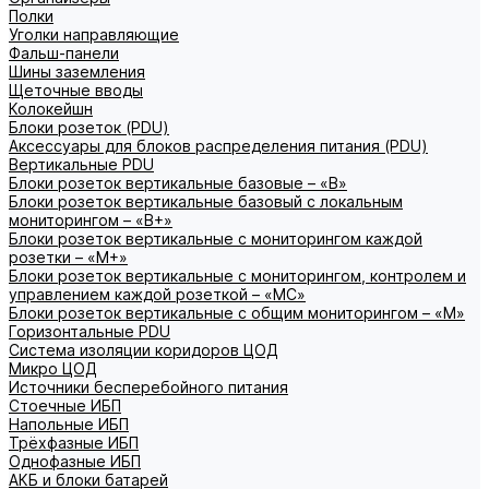
Полки
Уголки направляющие
Фальш-панели
Шины заземления
Щеточные вводы
Колокейшн
Блоки розеток (PDU)
Аксессуары для блоков распределения питания (PDU)
Вертикальные PDU
Блоки розеток вертикальные базовые – «В»
Блоки розеток вертикальные базовый с локальным
мониторингом – «В+»
Блоки розеток вертикальные с мониторингом каждой
розетки – «М+»
Блоки розеток вертикальные с мониторингом, контролем и
управлением каждой розеткой – «МС»
Блоки розеток вертикальные с общим мониторингом – «М»
Горизонтальные PDU
Система изоляции коридоров ЦОД
Микро ЦОД
Источники бесперебойного питания
Стоечные ИБП
Напольные ИБП
Трёхфазные ИБП
Однофазные ИБП
АКБ и блоки батарей