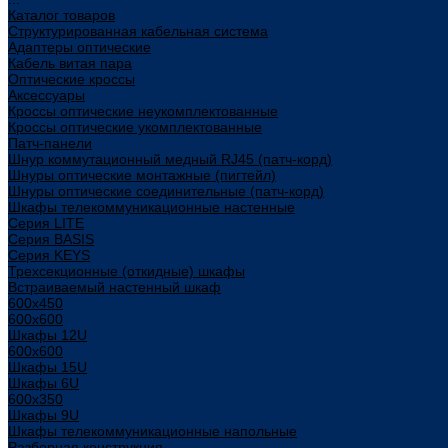
Каталог товаров
Структурированная кабельная система
Адаптеры оптические
Кабель витая пара
Оптические кроссы
Аксессуары
Кроссы оптические неукомплектованные
Кроссы оптические укомплектованные
Патч-панели
Шнур коммутационный медный RJ45 (патч-корд)
Шнуры оптические монтажные (пигтейл)
Шнуры оптические соединительные (патч-корд)
Шкафы телекоммуникационные настенные
Cерия LITE
Cерия BASIS
Cерия KEYS
Трехсекционные (откидные) шкафы
Встраиваемый настенный шкаф
600x450
600x600
Шкафы 12U
600x600
Шкафы 15U
Шкафы 6U
600x350
Шкафы 9U
Шкафы телекоммуникационные напольные
Разборная конструкция