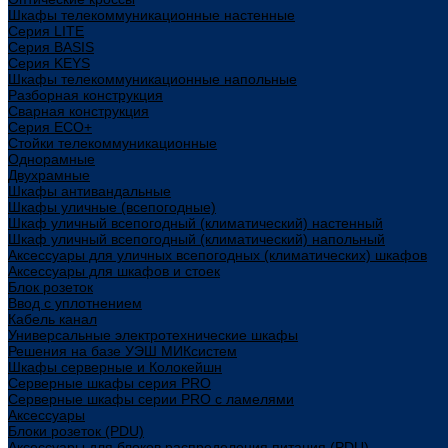
Шкафы телекоммуникационные настенные
Cерия LITE
Cерия BASIS
Cерия KEYS
Шкафы телекоммуникационные напольные
Разборная конструкция
Сварная конструкция
Серия ECO+
Стойки телекоммуникационные
Однорамные
Двухрамные
Шкафы антивандальные
Шкафы уличные (всепогодные)
Шкаф уличный всепогодный (климатический) настенный
Шкаф уличный всепогодный (климатический) напольный
Аксессуары для уличных всепогодных (климатических) шкафов
Аксессуары для шкафов и стоек
Блок розеток
Ввод с уплотнением
Кабель канал
Универсальные электротехнические шкафы
Решения на базе УЭШ МИКсистем
Шкафы серверные и Колокейшн
Серверные шкафы серия PRO
Серверные шкафы серии PRO с ламелями
Аксессуары
Блоки розеток (PDU)
Аксессуары для блоков распределения питания (PDU)