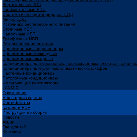
Вертикальные PDU
Горизонтальные PDU
Система изоляции коридоров ЦОД
Микро ЦОД
Источники бесперебойного питания
Стоечные ИБП
Напольные ИБП
Трёхфазные ИБП
Резервирование питания
Прецизионные кондиционеры
Прецизионные межрядные
Прецизионные шкафные
Кондиционеры для серверных, промышленных, электро- техниче
Кондиционеры для уличных климатических шкафов
Настенные кондиционеры
Потолочные кондиционеры
Фильтрующие вентиляторы
LANMIR
О компании
Наше производство
Сертификаты
Каталоги PDF
Инструкции по сборке
Новости
Акции
Где купить?
Контакты
...