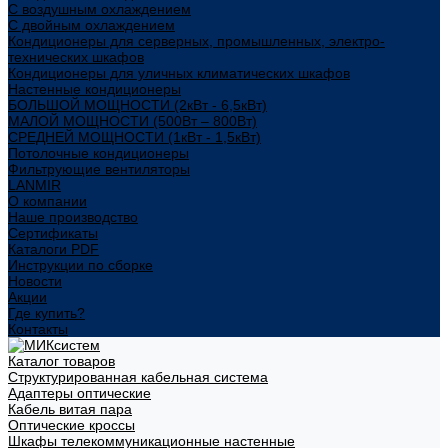
С воздушным охлаждением
С двойным охлаждением
Кондиционеры для серверных, промышленных, электро-
технических шкафов
Кондиционеры для уличных климатических шкафов
Настенные кондиционеры
БОЛЬШОЙ МОЩНОСТИ (2кВт - 6,5кВт)
МАЛОЙ МОЩНОСТИ (500Вт – 800Вт)
СРЕДНЕЙ МОЩНОСТИ (1кВт - 1,5кВт)
Потолочные кондиционеры
Фильтрующие вентиляторы
LANMIR
О компании
Наше производство
Сертификаты
Каталоги PDF
Инструкции по сборке
Новости
Акции
Где купить?
Контакты
Каталог товаров
Структурированная кабельная система
Адаптеры оптические
Кабель витая пара
Оптические кроссы
Шкафы телекоммуникационные настенные