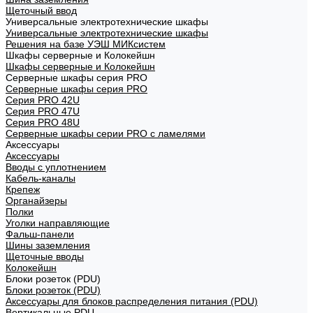
Щеточный ввод
Универсальные электротехнические шкафы
Универсальные электротехнические шкафы
Решения на базе УЭШ МИКсистем
Шкафы серверные и Колокейшн
Шкафы серверные и Колокейшн
Серверные шкафы серия PRO
Серверные шкафы серия PRO
Серия PRO 42U
Серия PRO 47U
Серия PRO 48U
Серверные шкафы серии PRO с ламелями
Аксессуары
Аксессуары
Вводы с уплотнением
Кабель-каналы
Крепеж
Органайзеры
Полки
Уголки направляющие
Фальш-панели
Шины заземления
Щеточные вводы
Колокейшн
Блоки розеток (PDU)
Блоки розеток (PDU)
Аксессуары для блоков распределения питания (PDU)
Вертикальные PDU