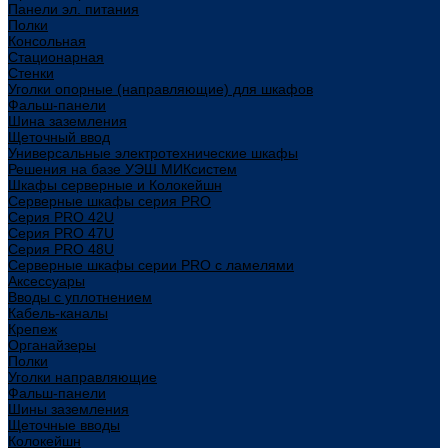
Панели эл. питания
Полки
Консольная
Стационарная
Стенки
Уголки опорные (направляющие) для шкафов
Фальш-панели
Шина заземления
Щеточный ввод
Универсальные электротехнические шкафы
Решения на базе УЭШ МИКсистем
Шкафы серверные и Колокейшн
Серверные шкафы серия PRO
Серия PRO 42U
Серия PRO 47U
Серия PRO 48U
Серверные шкафы серии PRO с ламелями
Аксессуары
Вводы с уплотнением
Кабель-каналы
Крепеж
Органайзеры
Полки
Уголки направляющие
Фальш-панели
Шины заземления
Щеточные вводы
Колокейшн