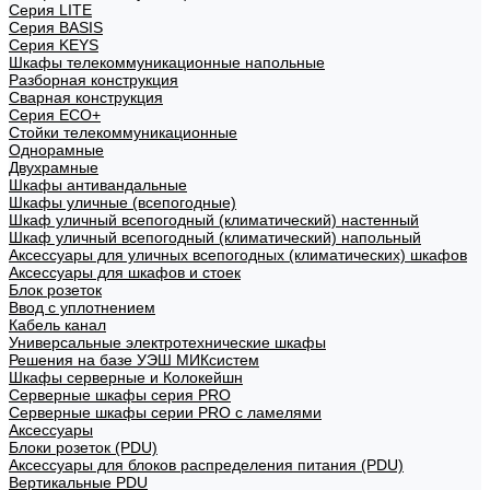
Cерия LITE
Cерия BASIS
Cерия KEYS
Шкафы телекоммуникационные напольные
Разборная конструкция
Сварная конструкция
Серия ECO+
Стойки телекоммуникационные
Однорамные
Двухрамные
Шкафы антивандальные
Шкафы уличные (всепогодные)
Шкаф уличный всепогодный (климатический) настенный
Шкаф уличный всепогодный (климатический) напольный
Аксессуары для уличных всепогодных (климатических) шкафов
Аксессуары для шкафов и стоек
Блок розеток
Ввод с уплотнением
Кабель канал
Универсальные электротехнические шкафы
Решения на базе УЭШ МИКсистем
Шкафы серверные и Колокейшн
Серверные шкафы серия PRO
Серверные шкафы серии PRO с ламелями
Аксессуары
Блоки розеток (PDU)
Аксессуары для блоков распределения питания (PDU)
Вертикальные PDU