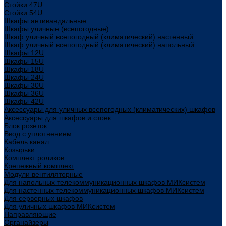
Стойки 47U
Стойки 54U
Шкафы антивандальные
Шкафы уличные (всепогодные)
Шкаф уличный всепогодный (климатический) настенный
Шкаф уличный всепогодный (климатический) напольный
Шкафы 12U
Шкафы 15U
Шкафы 18U
Шкафы 24U
Шкафы 30U
Шкафы 36U
Шкафы 42U
Аксессуары для уличных всепогодных (климатических) шкафов
Аксессуары для шкафов и стоек
Блок розеток
Ввод с уплотнением
Кабель канал
Козырьки
Комплект роликов
Крепежный комплект
Модули вентиляторные
Для напольных телекоммуникационных шкафов МИКсистем
Для настенных телекоммуникационных шкафов МИКсистем
Для серверных шкафов
Для уличных шкафов МИКсистем
Направляющие
Органайзеры