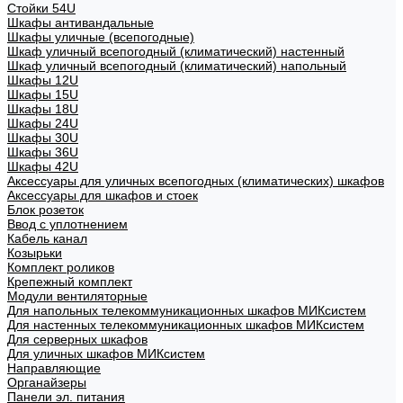
Стойки 54U
Шкафы антивандальные
Шкафы уличные (всепогодные)
Шкаф уличный всепогодный (климатический) настенный
Шкаф уличный всепогодный (климатический) напольный
Шкафы 12U
Шкафы 15U
Шкафы 18U
Шкафы 24U
Шкафы 30U
Шкафы 36U
Шкафы 42U
Аксессуары для уличных всепогодных (климатических) шкафов
Аксессуары для шкафов и стоек
Блок розеток
Ввод с уплотнением
Кабель канал
Козырьки
Комплект роликов
Крепежный комплект
Модули вентиляторные
Для напольных телекоммуникационных шкафов МИКсистем
Для настенных телекоммуникационных шкафов МИКсистем
Для серверных шкафов
Для уличных шкафов МИКсистем
Направляющие
Органайзеры
Панели эл. питания