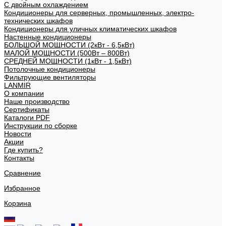
С двойным охлаждением
Кондиционеры для серверных, промышленных, электро-
технических шкафов
Кондиционеры для уличных климатических шкафов
Настенные кондиционеры
БОЛЬШОЙ МОЩНОСТИ (2кВт - 6,5кВт)
МАЛОЙ МОЩНОСТИ (500Вт – 800Вт)
СРЕДНЕЙ МОЩНОСТИ (1кВт - 1,5кВт)
Потолочные кондиционеры
Фильтрующие вентиляторы
LANMIR
О компании
Наше производство
Сертификаты
Каталоги PDF
Инструкции по сборке
Новости
Акции
Где купить?
Контакты
Сравнение
Избранное
Корзина