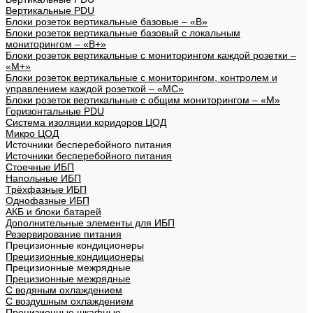
Вертикальные PDU
Блоки розеток вертикальные базовые – «В»
Блоки розеток вертикальные базовый с локальным
мониторингом – «В+»
Блоки розеток вертикальные с мониторингом каждой розетки –
«М+»
Блоки розеток вертикальные с мониторингом, контролем и
управлением каждой розеткой – «МС»
Блоки розеток вертикальные с общим мониторингом – «М»
Горизонтальные PDU
Система изоляции коридоров ЦОД
Микро ЦОД
Источники бесперебойного питания
Источники бесперебойного питания
Стоечные ИБП
Напольные ИБП
Трёхфазные ИБП
Однофазные ИБП
АКБ и блоки батарей
Дополнительные элементы для ИБП
Резервирование питания
Прецизионные кондиционеры
Прецизионные кондиционеры
Прецизионные межрядные
Прецизионные межрядные
С водяным охлаждением
С воздушным охлаждением
Прецизионные шкафные