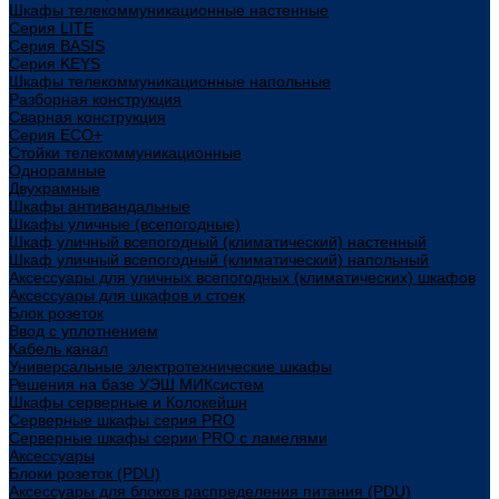
Шкафы телекоммуникационные настенные
Cерия LITE
Cерия BASIS
Cерия KEYS
Шкафы телекоммуникационные напольные
Разборная конструкция
Сварная конструкция
Серия ECO+
Стойки телекоммуникационные
Однорамные
Двухрамные
Шкафы антивандальные
Шкафы уличные (всепогодные)
Шкаф уличный всепогодный (климатический) настенный
Шкаф уличный всепогодный (климатический) напольный
Аксессуары для уличных всепогодных (климатических) шкафов
Аксессуары для шкафов и стоек
Блок розеток
Ввод с уплотнением
Кабель канал
Универсальные электротехнические шкафы
Решения на базе УЭШ МИКсистем
Шкафы серверные и Колокейшн
Серверные шкафы серия PRO
Серверные шкафы серии PRO с ламелями
Аксессуары
Блоки розеток (PDU)
Аксессуары для блоков распределения питания (PDU)