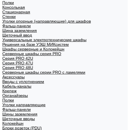
Полки
Консольная
Стационарная
Стенки
Уголки опорные (направляющие) для шкафов
Фальш-панели
Шина заземления
Щеточный ввод
Универсальные электротехнические шкафы
Решения на базе УЭШ МИКсистем
Шкафы серверные и Колокейшн
Серверные шкафы серия PRO
Серия PRO 42U
Серия PRO 47U
Серия PRO 48U
Серверные шкафы серии PRO с ламелями
Аксессуары
Вводы с уплотнением
Кабель-каналы
Крепеж
Органайзеры
Полки
Уголки направляющие
Фальш-панели
Шины заземления
Щеточные вводы
Колокейшн
Блоки розеток (PDU)