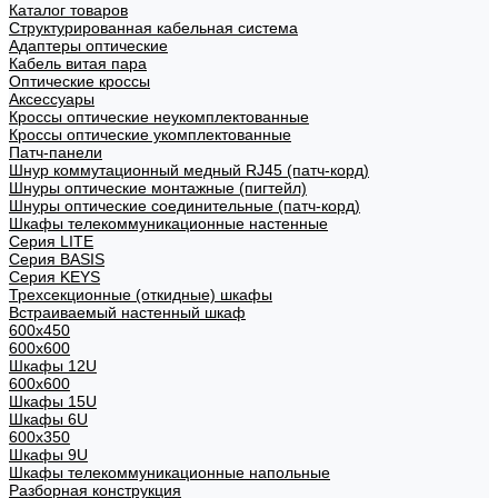
Каталог товаров
Структурированная кабельная система
Адаптеры оптические
Кабель витая пара
Оптические кроссы
Аксессуары
Кроссы оптические неукомплектованные
Кроссы оптические укомплектованные
Патч-панели
Шнур коммутационный медный RJ45 (патч-корд)
Шнуры оптические монтажные (пигтейл)
Шнуры оптические соединительные (патч-корд)
Шкафы телекоммуникационные настенные
Cерия LITE
Cерия BASIS
Cерия KEYS
Трехсекционные (откидные) шкафы
Встраиваемый настенный шкаф
600x450
600x600
Шкафы 12U
600x600
Шкафы 15U
Шкафы 6U
600x350
Шкафы 9U
Шкафы телекоммуникационные напольные
Разборная конструкция