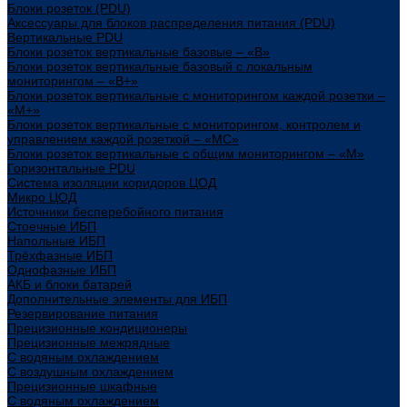
Блоки розеток (PDU)
Аксессуары для блоков распределения питания (PDU)
Вертикальные PDU
Блоки розеток вертикальные базовые – «В»
Блоки розеток вертикальные базовый с локальным
мониторингом – «В+»
Блоки розеток вертикальные с мониторингом каждой розетки –
«М+»
Блоки розеток вертикальные с мониторингом, контролем и
управлением каждой розеткой – «МС»
Блоки розеток вертикальные с общим мониторингом – «М»
Горизонтальные PDU
Система изоляции коридоров ЦОД
Микро ЦОД
Источники бесперебойного питания
Стоечные ИБП
Напольные ИБП
Трёхфазные ИБП
Однофазные ИБП
АКБ и блоки батарей
Дополнительные элементы для ИБП
Резервирование питания
Прецизионные кондиционеры
Прецизионные межрядные
С водяным охлаждением
С воздушным охлаждением
Прецизионные шкафные
С водяным охлаждением