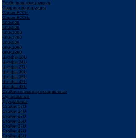
Разборная конструкция
Сварная конструкция
Серия ECO+
Серия ECO L
600x600
600x800
600х1000
600х1200
800x800
800х1000
800х1200
Шкафы 18U
Шкафы 24U
Шкафы 27U
Шкафы 30U
Шкафы 36U
Шкафы 42U
Шкафы 48U
Стойки телекоммуникационные
Однорамные
Двухрамные
Стойки 17U
Стойки 24U
Стойки 27U
Стойки 33U
Стойки 37U
Стойки 42U
Стойки 45U