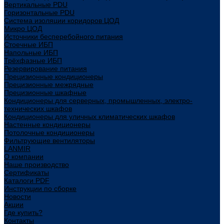
Вертикальные PDU
Горизонтальные PDU
Система изоляции коридоров ЦОД
Микро ЦОД
Источники бесперебойного питания
Стоечные ИБП
Напольные ИБП
Трёхфазные ИБП
Резервирование питания
Прецизионные кондиционеры
Прецизионные межрядные
Прецизионные шкафные
Кондиционеры для серверных, промышленных, электро-
технических шкафов
Кондиционеры для уличных климатических шкафов
Настенные кондиционеры
Потолочные кондиционеры
Фильтрующие вентиляторы
LANMIR
О компании
Наше производство
Сертификаты
Каталоги PDF
Инструкции по сборке
Новости
Акции
Где купить?
Контакты