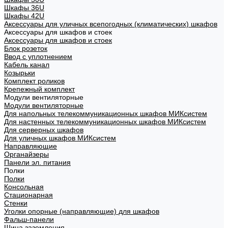
Шкафы 36U
Шкафы 42U
Аксессуары для уличных всепогодных (климатических) шкафов
Аксессуары для шкафов и стоек
Аксессуары для шкафов и стоек
Блок розеток
Ввод с уплотнением
Кабель канал
Козырьки
Комплект роликов
Крепежный комплект
Модули вентиляторные
Модули вентиляторные
Для напольных телекоммуникационных шкафов МИКсистем
Для настенных телекоммуникационных шкафов МИКсистем
Для серверных шкафов
Для уличных шкафов МИКсистем
Направляющие
Органайзеры
Панели эл. питания
Полки
Полки
Консольная
Стационарная
Стенки
Уголки опорные (направляющие) для шкафов
Фальш-панели
Шина заземления