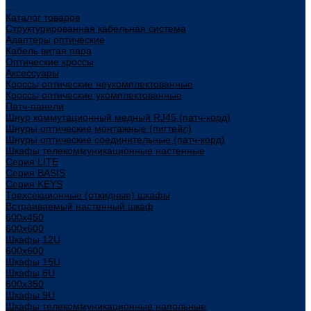
...
Каталог товаров
Структурированная кабельная система
Адаптеры оптические
Кабель витая пара
Оптические кроссы
Аксессуары
Кроссы оптические неукомплектованные
Кроссы оптические укомплектованные
Патч-панели
Шнур коммутационный медный RJ45 (патч-корд)
Шнуры оптические монтажные (пигтейл)
Шнуры оптические соединительные (патч-корд)
Шкафы телекоммуникационные настенные
Cерия LITE
Cерия BASIS
Cерия KEYS
Трехсекционные (откидные) шкафы
Встраиваемый настенный шкаф
600x450
600x600
Шкафы 12U
600x600
Шкафы 15U
Шкафы 6U
600x350
Шкафы 9U
Шкафы телекоммуникационные напольные