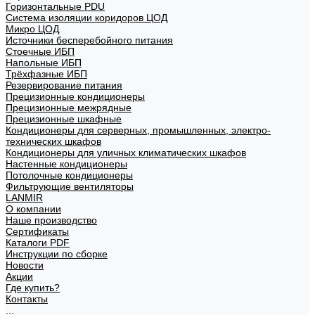
Горизонтальные PDU
Система изоляции коридоров ЦОД
Микро ЦОД
Источники бесперебойного питания
Стоечные ИБП
Напольные ИБП
Трёхфазные ИБП
Резервирование питания
Прецизионные кондиционеры
Прецизионные межрядные
Прецизионные шкафные
Кондиционеры для серверных, промышленных, электро-
технических шкафов
Кондиционеры для уличных климатических шкафов
Настенные кондиционеры
Потолочные кондиционеры
Фильтрующие вентиляторы
LANMIR
О компании
Наше производство
Сертификаты
Каталоги PDF
Инструкции по сборке
Новости
Акции
Где купить?
Контакты
...