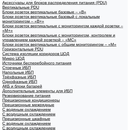
Аксессуары для блоков распределения питания (PDU)
Вертикальные PDU
Блоки розеток вертикальные базовые – «В»
Блоки розеток вертикальные базовый с локальным
мониторингом – «В+»
Блоки розеток вертикальные с мониторингом каждой розетки –
«М+»
Блоки розеток вертикальные с мониторингом, контролем и
управлением каждой розеткой – «МС»
Блоки розеток вертикальные с общим мониторингом – «М»
Горизонтальные PDU
Система изоляции коридоров ЦОД
Микро ЦОД
Источники бесперебойного питания
Стоечные ИБП
Напольные ИБП
Трёхфазные ИБП
Однофазные ИБП
АКБ и блоки батарей
Дополнительные элементы для ИБП
Резервирование питания
Прецизионные кондиционеры
Прецизионные межрядные
С водяным охлаждением
С воздушным охлаждением
Прецизионные шкафные
С водяным охлаждением
С воздушным охлаждением