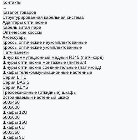
Контакты
...
Каталог товаров
Структурированная кабельная система
Адаптеры оптические
Кабель витая пара
Оптические кроссы
Аксессуары
Кроссы оптические неукомплектованные
Кроссы оптические укомплектованные
Патч-панели
Шнур коммутационный медный RJ45 (патч-корд)
Шнуры оптические монтажные (пигтейл)
Шнуры оптические соединительные (патч-корд)
Шкафы телекоммуникационные настенные
Cерия LITE
Cерия BASIS
Cерия KEYS
Трехсекционные (откидные) шкафы
Встраиваемый настенный шкаф
600x450
600x600
Шкафы 12U
600x600
Шкафы 15U
Шкафы 6U
600x350
Шкафы 9U