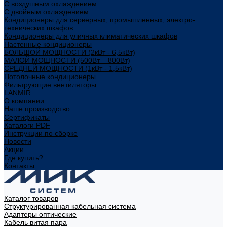
С воздушным охлаждением
С двойным охлаждением
Кондиционеры для серверных, промышленных, электро-
технических шкафов
Кондиционеры для уличных климатических шкафов
Настенные кондиционеры
БОЛЬШОЙ МОЩНОСТИ (2кВт - 6,5кВт)
МАЛОЙ МОЩНОСТИ (500Вт – 800Вт)
СРЕДНЕЙ МОЩНОСТИ (1кВт - 1,5кВт)
Потолочные кондиционеры
Фильтрующие вентиляторы
LANMIR
О компании
Наше производство
Сертификаты
Каталоги PDF
Инструкции по сборке
Новости
Акции
Где купить?
Контакты
Каталог товаров
Структурированная кабельная система
Адаптеры оптические
Кабель витая пара