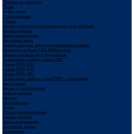
Панели эл. питания
Полки
Консольная
Стационарная
Стенки
Уголки опорные (направляющие) для шкафов
Фальш-панели
Шина заземления
Щеточный ввод
Универсальные электротехнические шкафы
Решения на базе УЭШ МИКсистем
Шкафы серверные и Колокейшн
Серверные шкафы серия PRO
Серия PRO 42U
Серия PRO 47U
Серия PRO 48U
Серверные шкафы серии PRO с ламелями
Аксессуары
Вводы с уплотнением
Кабель-каналы
Крепеж
Органайзеры
Полки
Уголки направляющие
Фальш-панели
Шины заземления
Щеточные вводы
Колокейшн