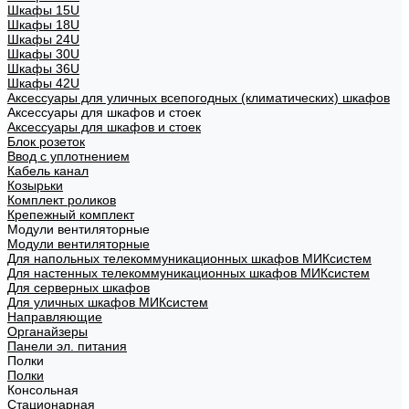
Шкафы 15U
Шкафы 18U
Шкафы 24U
Шкафы 30U
Шкафы 36U
Шкафы 42U
Аксессуары для уличных всепогодных (климатических) шкафов
Аксессуары для шкафов и стоек
Аксессуары для шкафов и стоек
Блок розеток
Ввод с уплотнением
Кабель канал
Козырьки
Комплект роликов
Крепежный комплект
Модули вентиляторные
Модули вентиляторные
Для напольных телекоммуникационных шкафов МИКсистем
Для настенных телекоммуникационных шкафов МИКсистем
Для серверных шкафов
Для уличных шкафов МИКсистем
Направляющие
Органайзеры
Панели эл. питания
Полки
Полки
Консольная
Стационарная