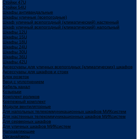
Стойки 47U
Стойки 54U
Шкафы антивандальные
Шкафы уличные (всепогодные)
Шкаф уличный всепогодный (климатический) настенный
Шкаф уличный всепогодный (климатический) напольный
Шкафы 12U
Шкафы 15U
Шкафы 18U
Шкафы 24U
Шкафы 30U
Шкафы 36U
Шкафы 42U
Аксессуары для уличных всепогодных (климатических) шкафов
Аксессуары для шкафов и стоек
Блок розеток
Ввод с уплотнением
Кабель канал
Козырьки
Комплект роликов
Крепежный комплект
Модули вентиляторные
Для напольных телекоммуникационных шкафов МИКсистем
Для настенных телекоммуникационных шкафов МИКсистем
Для серверных шкафов
Для уличных шкафов МИКсистем
Направляющие
Органайзеры