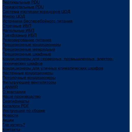
Вертикальные PDU
Горизонтальные PDU
Система изоляции коридоров ЦОД
Микро ЦОД
Источники бесперебойного питания
Стоечные ИБП
Напольные ИБП
Трёхфазные ИБП
Резервирование питания
Прецизионные кондиционеры
Прецизионные межрядные
Прецизионные шкафные
Кондиционеры для серверных, промышленных, электро-
технических шкафов
Кондиционеры для уличных климатических шкафов
Настенные кондиционеры
Потолочные кондиционеры
Фильтрующие вентиляторы
LANMIR
О компании
Наше производство
Сертификаты
Каталоги PDF
Инструкции по сборке
Новости
Акции
Где купить?
Контакты