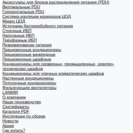
Аксессуары для блоков распределения питания (PDU)
Вертикальные PDU
Горизонтальные PDU
Система изоляции коридоров ЦОД
Микро ЦОД
Источники бесперебойного питания
Стоечные ИБП
Напольные ИБП
Трёхфазные ИБП
Резервирование питания
Прецизионные кондиционеры
Прецизионные межрядные
Прецизионные шкафные
Кондиционеры для серверных, промышленных, электро-
технических шкафов
Кондиционеры для уличных климатических шкафов
Настенные кондиционеры
Потолочные кондиционеры
Фильтрующие вентиляторы
LANMIR
О компании
Наше производство
Сертификаты
Каталоги PDF
Инструкции по сборке
Новости
Акции
Где купить?