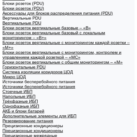
Блоки розеток (PDU)
Блоки розеток (PDU)
Аксессуары для блоков распределения питания (PDU)
Вертикальные PDU
Вертикальные PDU
Блоки розеток вертикальные базовые – «В»
Блоки розеток вертикальные базовый с локальным
мониторингом – «В+»
Блоки розеток вертикальные с мониторингом каждой розетки –
«М+»
Блоки розеток вертикальные с мониторингом, контролем и
управлением каждой розеткой – «МС»
Блоки розеток вертикальные с общим мониторингом – «М»
Горизонтальные PDU
Система изоляции коридоров ЦОД
Микро ЦОД
Источники бесперебойного питания
Источники бесперебойного питания
Стоечные ИБП
Напольные ИБП
Трёхфазные ИБП
Однофазные ИБП
АКБ и блоки батарей
Дополнительные элементы для ИБП
Резервирование питания
Прецизионные кондиционеры
Прецизионные кондиционеры
Прецизионные межрядные