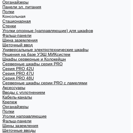
Органайзеры
Панели эл. питания
Полки
Консольная
Стационарная
Стенки
Уголки опорные (направляющие) для шкафов
Фальш-панели
Шина заземления
Щеточный ввод
Универсальные электротехнические шкафы
Решения на базе УЭШ МИКсистем
Шкафы серверные и Колокейшн
Серверные шкафы серия PRO
Серия PRO 42U
Серия PRO 47U
Серия PRO 48U
Серверные шкафы серии PRO с ламелями
Аксессуары
Вводы с уплотнением
Кабель-каналы
Крепеж
Органайзеры
Полки
Уголки направляющие
Фальш-панели
Шины заземления
Щеточные вводы