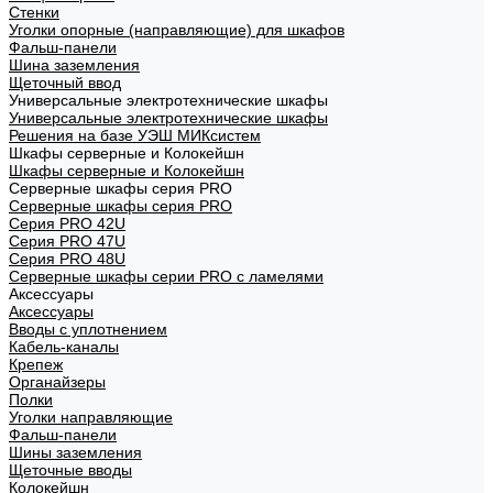
Стенки
Уголки опорные (направляющие) для шкафов
Фальш-панели
Шина заземления
Щеточный ввод
Универсальные электротехнические шкафы
Универсальные электротехнические шкафы
Решения на базе УЭШ МИКсистем
Шкафы серверные и Колокейшн
Шкафы серверные и Колокейшн
Серверные шкафы серия PRO
Серверные шкафы серия PRO
Серия PRO 42U
Серия PRO 47U
Серия PRO 48U
Серверные шкафы серии PRO с ламелями
Аксессуары
Аксессуары
Вводы с уплотнением
Кабель-каналы
Крепеж
Органайзеры
Полки
Уголки направляющие
Фальш-панели
Шины заземления
Щеточные вводы
Колокейшн