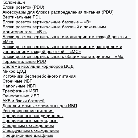
Колокейшн
Блоки розеток (PDU)
Аксессуары для блоков распределения питания (PDU)
Вертикальные PDU
Блоки розеток вертикальные базовые – «В»
Блоки розеток вертикальные базовый с локальным
мониторингом – «В+»
Блоки розеток вертикальные с мониторингом каждой розетки –
«М+»
Блоки розеток вертикальные с мониторингом, контролем и
управлением каждой розеткой – «МС»
Блоки розеток вертикальные с общим мониторингом – «М»
Горизонтальные PDU
Система изоляции коридоров ЦОД
Микро ЦОД
Источники бесперебойного питания
Стоечные ИБП
Напольные ИБП
Трёхфазные ИБП
Однофазные ИБП
АКБ и блоки батарей
Дополнительные элементы для ИБП
Резервирование питания
Прецизионные кондиционеры
Прецизионные межрядные
С водяным охлаждением
С воздушным охлаждением
Прецизионные шкафные