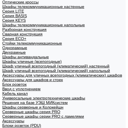
Оптические кроссы
Шкафы телекоммуникационные настенные
Cерия LITE
Cерия BASIS
Cерия KEYS
Шкафы телекоммуникационные напольные
Разборная конструкция
Сварная конструкция
Серия ECO+
Стойки телекоммуникационные
Однорамные
Двухрамные
Шкафы антивандальные
Шкафы уличные (всепогодные)
Шкаф уличный всепогодный (климатический) настенный
Шкаф уличный всепогодный (климатический) напольный
Аксессуары для уличных всепогодных (климатических) шкафов
Аксессуары для шкафов и стоек
Блок розеток
Ввод с уплотнением
Кабель канал
Универсальные электротехнические шкафы
Решения на базе УЭШ МИКсистем
Шкафы серверные и Колокейшн
Серверные шкафы серия PRO
Серверные шкафы серии PRO с ламелями
Аксессуары
Блоки розеток (PDU)