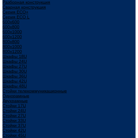
Разборная конструкция
Сварная конструкция
Серия ECO+
Серия ECO L
600x600
600x800
600х1000
600х1200
800x800
800х1000
800х1200
Шкафы 18U
Шкафы 24U
Шкафы 27U
Шкафы 30U
Шкафы 36U
Шкафы 42U
Шкафы 48U
Стойки телекоммуникационные
Однорамные
Двухрамные
Стойки 17U
Стойки 24U
Стойки 27U
Стойки 33U
Стойки 37U
Стойки 42U
Стойки 45U