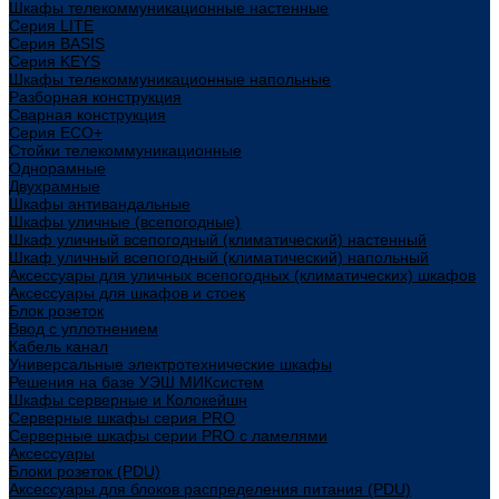
Шкафы телекоммуникационные настенные
Cерия LITE
Cерия BASIS
Cерия KEYS
Шкафы телекоммуникационные напольные
Разборная конструкция
Сварная конструкция
Серия ECO+
Стойки телекоммуникационные
Однорамные
Двухрамные
Шкафы антивандальные
Шкафы уличные (всепогодные)
Шкаф уличный всепогодный (климатический) настенный
Шкаф уличный всепогодный (климатический) напольный
Аксессуары для уличных всепогодных (климатических) шкафов
Аксессуары для шкафов и стоек
Блок розеток
Ввод с уплотнением
Кабель канал
Универсальные электротехнические шкафы
Решения на базе УЭШ МИКсистем
Шкафы серверные и Колокейшн
Серверные шкафы серия PRO
Серверные шкафы серии PRO с ламелями
Аксессуары
Блоки розеток (PDU)
Аксессуары для блоков распределения питания (PDU)