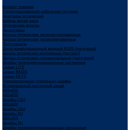
...
Каталог товаров
Структурированная кабельная система
Адаптеры оптические
Кабель витая пара
Оптические кроссы
Аксессуары
Кроссы оптические неукомплектованные
Кроссы оптические укомплектованные
Патч-панели
Шнур коммутационный медный RJ45 (патч-корд)
Шнуры оптические монтажные (пигтейл)
Шнуры оптические соединительные (патч-корд)
Шкафы телекоммуникационные настенные
Cерия LITE
Cерия BASIS
Cерия KEYS
Трехсекционные (откидные) шкафы
Встраиваемый настенный шкаф
600x450
600x600
Шкафы 12U
600x600
Шкафы 15U
Шкафы 6U
600x350
Шкафы 9U
Шкафы телекоммуникационные напольные