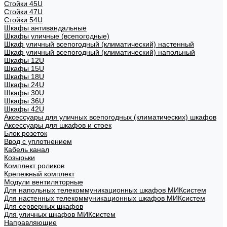
Стойки 45U
Стойки 47U
Стойки 54U
Шкафы антивандальные
Шкафы уличные (всепогодные)
Шкаф уличный всепогодный (климатический) настенный
Шкаф уличный всепогодный (климатический) напольный
Шкафы 12U
Шкафы 15U
Шкафы 18U
Шкафы 24U
Шкафы 30U
Шкафы 36U
Шкафы 42U
Аксессуары для уличных всепогодных (климатических) шкафов
Аксессуары для шкафов и стоек
Блок розеток
Ввод с уплотнением
Кабель канал
Козырьки
Комплект роликов
Крепежный комплект
Модули вентиляторные
Для напольных телекоммуникационных шкафов МИКсистем
Для настенных телекоммуникационных шкафов МИКсистем
Для серверных шкафов
Для уличных шкафов МИКсистем
Направляющие