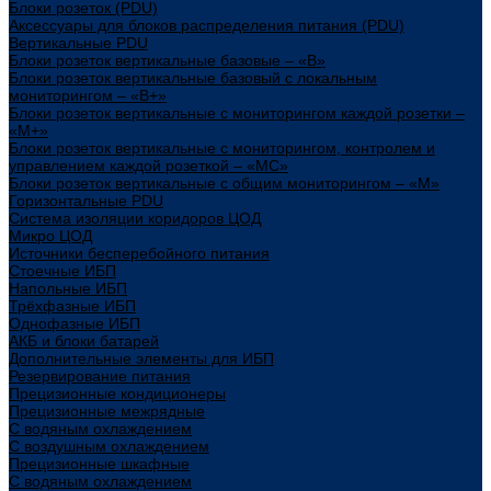
Блоки розеток (PDU)
Аксессуары для блоков распределения питания (PDU)
Вертикальные PDU
Блоки розеток вертикальные базовые – «В»
Блоки розеток вертикальные базовый с локальным
мониторингом – «В+»
Блоки розеток вертикальные с мониторингом каждой розетки –
«М+»
Блоки розеток вертикальные с мониторингом, контролем и
управлением каждой розеткой – «МС»
Блоки розеток вертикальные с общим мониторингом – «М»
Горизонтальные PDU
Система изоляции коридоров ЦОД
Микро ЦОД
Источники бесперебойного питания
Стоечные ИБП
Напольные ИБП
Трёхфазные ИБП
Однофазные ИБП
АКБ и блоки батарей
Дополнительные элементы для ИБП
Резервирование питания
Прецизионные кондиционеры
Прецизионные межрядные
С водяным охлаждением
С воздушным охлаждением
Прецизионные шкафные
С водяным охлаждением