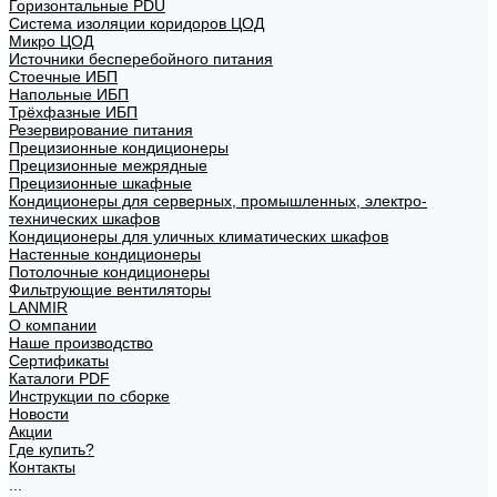
Горизонтальные PDU
Система изоляции коридоров ЦОД
Микро ЦОД
Источники бесперебойного питания
Стоечные ИБП
Напольные ИБП
Трёхфазные ИБП
Резервирование питания
Прецизионные кондиционеры
Прецизионные межрядные
Прецизионные шкафные
Кондиционеры для серверных, промышленных, электро-
технических шкафов
Кондиционеры для уличных климатических шкафов
Настенные кондиционеры
Потолочные кондиционеры
Фильтрующие вентиляторы
LANMIR
О компании
Наше производство
Сертификаты
Каталоги PDF
Инструкции по сборке
Новости
Акции
Где купить?
Контакты
...