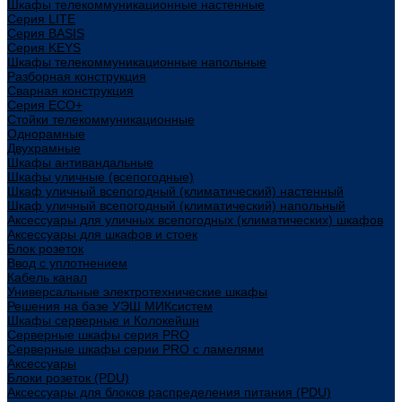
Шкафы телекоммуникационные настенные
Cерия LITE
Cерия BASIS
Cерия KEYS
Шкафы телекоммуникационные напольные
Разборная конструкция
Сварная конструкция
Серия ECO+
Стойки телекоммуникационные
Однорамные
Двухрамные
Шкафы антивандальные
Шкафы уличные (всепогодные)
Шкаф уличный всепогодный (климатический) настенный
Шкаф уличный всепогодный (климатический) напольный
Аксессуары для уличных всепогодных (климатических) шкафов
Аксессуары для шкафов и стоек
Блок розеток
Ввод с уплотнением
Кабель канал
Универсальные электротехнические шкафы
Решения на базе УЭШ МИКсистем
Шкафы серверные и Колокейшн
Серверные шкафы серия PRO
Серверные шкафы серии PRO с ламелями
Аксессуары
Блоки розеток (PDU)
Аксессуары для блоков распределения питания (PDU)