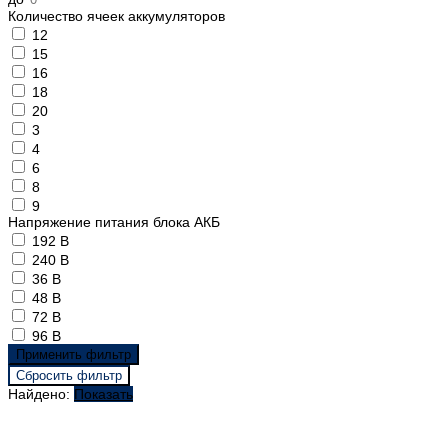
Количество ячеек аккумуляторов
12
15
16
18
20
3
4
6
8
9
Напряжение питания блока АКБ
192 В
240 В
36 В
48 В
72 В
96 В
Найдено:
Показать