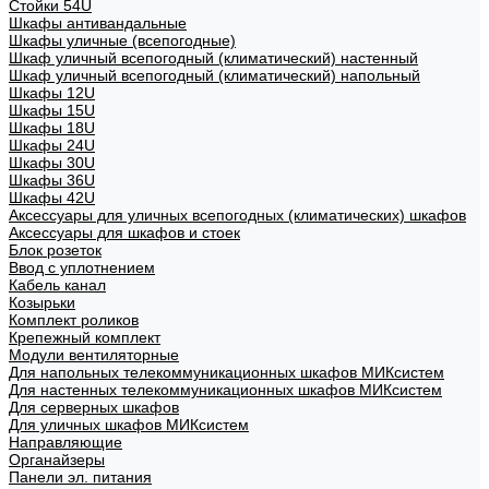
Стойки 54U
Шкафы антивандальные
Шкафы уличные (всепогодные)
Шкаф уличный всепогодный (климатический) настенный
Шкаф уличный всепогодный (климатический) напольный
Шкафы 12U
Шкафы 15U
Шкафы 18U
Шкафы 24U
Шкафы 30U
Шкафы 36U
Шкафы 42U
Аксессуары для уличных всепогодных (климатических) шкафов
Аксессуары для шкафов и стоек
Блок розеток
Ввод с уплотнением
Кабель канал
Козырьки
Комплект роликов
Крепежный комплект
Модули вентиляторные
Для напольных телекоммуникационных шкафов МИКсистем
Для настенных телекоммуникационных шкафов МИКсистем
Для серверных шкафов
Для уличных шкафов МИКсистем
Направляющие
Органайзеры
Панели эл. питания