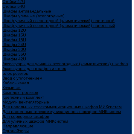
Стойки 47U
Стойки 54U
Шкафы антивандальные
Шкафы уличные (всепогодные)
Шкаф уличный всепогодный (климатический) настенный
Шкаф уличный всепогодный (климатический) напольный
Шкафы 12U
Шкафы 15U
Шкафы 18U
Шкафы 24U
Шкафы 30U
Шкафы 36U
Шкафы 42U
Аксессуары для уличных всепогодных (климатических) шкафов
Аксессуары для шкафов и стоек
Блок розеток
Ввод с уплотнением
Кабель канал
Козырьки
Комплект роликов
Крепежный комплект
Модули вентиляторные
Для напольных телекоммуникационных шкафов МИКсистем
Для настенных телекоммуникационных шкафов МИКсистем
Для серверных шкафов
Для уличных шкафов МИКсистем
Направляющие
Органайзеры