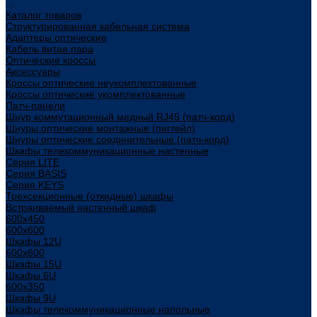
...
Каталог товаров
Структурированная кабельная система
Адаптеры оптические
Кабель витая пара
Оптические кроссы
Аксессуары
Кроссы оптические неукомплектованные
Кроссы оптические укомплектованные
Патч-панели
Шнур коммутационный медный RJ45 (патч-корд)
Шнуры оптические монтажные (пигтейл)
Шнуры оптические соединительные (патч-корд)
Шкафы телекоммуникационные настенные
Cерия LITE
Cерия BASIS
Cерия KEYS
Трехсекционные (откидные) шкафы
Встраиваемый настенный шкаф
600x450
600x600
Шкафы 12U
600x600
Шкафы 15U
Шкафы 6U
600x350
Шкафы 9U
Шкафы телекоммуникационные напольные