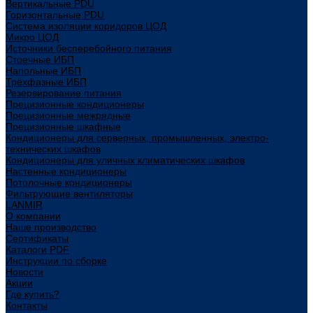
Вертикальные PDU
Горизонтальные PDU
Система изоляции коридоров ЦОД
Микро ЦОД
Источники бесперебойного питания
Стоечные ИБП
Напольные ИБП
Трёхфазные ИБП
Резервирование питания
Прецизионные кондиционеры
Прецизионные межрядные
Прецизионные шкафные
Кондиционеры для серверных, промышленных, электро-
технических шкафов
Кондиционеры для уличных климатических шкафов
Настенные кондиционеры
Потолочные кондиционеры
Фильтрующие вентиляторы
LANMIR
О компании
Наше производство
Сертификаты
Каталоги PDF
Инструкции по сборке
Новости
Акции
Где купить?
Контакты