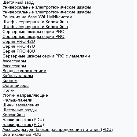
Щеточный ввод
Универсальные электротехнические шкафы
Универсальные электротехнические шкафы
Решения на базе УЭШ МИКсистем
Шкафы серверные и Колокейшн
Шкафы серверные и Колокейшн
Серверные шкафы серия PRO
Серверные шкафы серия PRO
Серия PRO 42U
Серия PRO 47U
Серия PRO 48U
Серверные шкафы серии PRO с ламелями
Аксессуары
Аксессуары
Вводы с уплотнением
Кабель-каналы
Крепеж
Органайзеры
Полки
Уголки направляющие
Фальш-панели
Шины заземления
Щеточные вводы
Колокейшн
Блоки розеток (PDU)
Блоки розеток (PDU)
Аксессуары для блоков распределения питания (PDU)
Вертикальные PDU