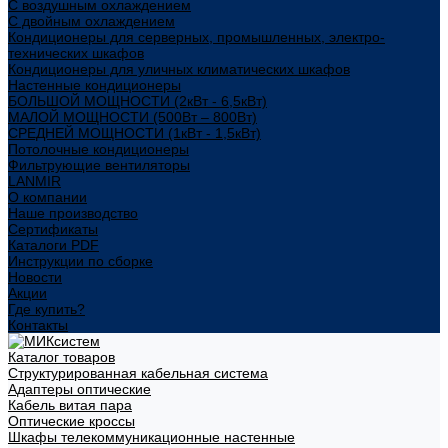
С воздушным охлаждением
С двойным охлаждением
Кондиционеры для серверных, промышленных, электро-
технических шкафов
Кондиционеры для уличных климатических шкафов
Настенные кондиционеры
БОЛЬШОЙ МОЩНОСТИ (2кВт - 6,5кВт)
МАЛОЙ МОЩНОСТИ (500Вт – 800Вт)
СРЕДНЕЙ МОЩНОСТИ (1кВт - 1,5кВт)
Потолочные кондиционеры
Фильтрующие вентиляторы
LANMIR
О компании
Наше производство
Сертификаты
Каталоги PDF
Инструкции по сборке
Новости
Акции
Где купить?
Контакты
Каталог товаров
Структурированная кабельная система
Адаптеры оптические
Кабель витая пара
Оптические кроссы
Шкафы телекоммуникационные настенные