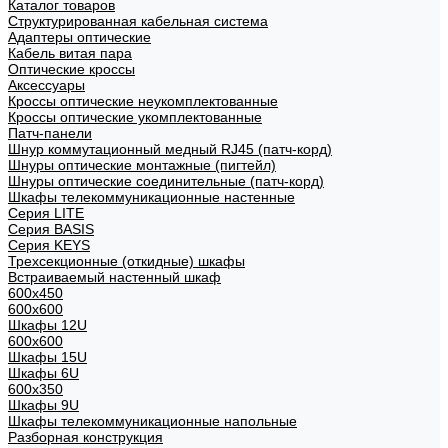
Каталог товаров
Структурированная кабельная система
Адаптеры оптические
Кабель витая пара
Оптические кроссы
Аксессуары
Кроссы оптические неукомплектованные
Кроссы оптические укомплектованные
Патч-панели
Шнур коммутационный медный RJ45 (патч-корд)
Шнуры оптические монтажные (пигтейл)
Шнуры оптические соединительные (патч-корд)
Шкафы телекоммуникационные настенные
Cерия LITE
Cерия BASIS
Cерия KEYS
Трехсекционные (откидные) шкафы
Встраиваемый настенный шкаф
600x450
600x600
Шкафы 12U
600x600
Шкафы 15U
Шкафы 6U
600x350
Шкафы 9U
Шкафы телекоммуникационные напольные
Разборная конструкция