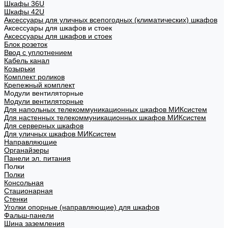
Шкафы 36U
Шкафы 42U
Аксессуары для уличных всепогодных (климатических) шкафов
Аксессуары для шкафов и стоек
Аксессуары для шкафов и стоек
Блок розеток
Ввод с уплотнением
Кабель канал
Козырьки
Комплект роликов
Крепежный комплект
Модули вентиляторные
Модули вентиляторные
Для напольных телекоммуникационных шкафов МИКсистем
Для настенных телекоммуникационных шкафов МИКсистем
Для серверных шкафов
Для уличных шкафов МИКсистем
Направляющие
Органайзеры
Панели эл. питания
Полки
Полки
Консольная
Стационарная
Стенки
Уголки опорные (направляющие) для шкафов
Фальш-панели
Шина заземления