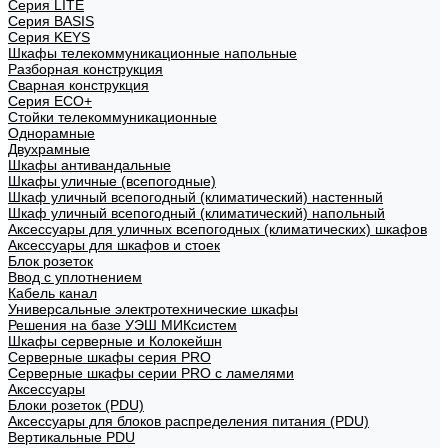
Cерия LITE
Cерия BASIS
Cерия KEYS
Шкафы телекоммуникационные напольные
Разборная конструкция
Сварная конструкция
Серия ECO+
Стойки телекоммуникационные
Однорамные
Двухрамные
Шкафы антивандальные
Шкафы уличные (всепогодные)
Шкаф уличный всепогодный (климатический) настенный
Шкаф уличный всепогодный (климатический) напольный
Аксессуары для уличных всепогодных (климатических) шкафов
Аксессуары для шкафов и стоек
Блок розеток
Ввод с уплотнением
Кабель канал
Универсальные электротехнические шкафы
Решения на базе УЭШ МИКсистем
Шкафы серверные и Колокейшн
Серверные шкафы серия PRO
Серверные шкафы серии PRO с ламелями
Аксессуары
Блоки розеток (PDU)
Аксессуары для блоков распределения питания (PDU)
Вертикальные PDU