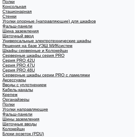
Полки
Консольная
Стационарная
Стенки
Уголки опорные (направляющие) для шкафов
Фальш-панели
Шина заземления
Щеточный ввод
Универсальные электротехнические шкафы
Решения на базе УЭШ МИКсистем
Шкафы серверные и Колокейшн
Серверные шкафы серия PRO
Серия PRO 42U
Серия PRO 47U
Серия PRO 48U
Серверные шкафы серии PRO с ламелями
Аксессуары
Вводы с уплотнением
Кабель-каналы
Крепеж
Органайзеры
Полки
Уголки направляющие
Фальш-панели
Шины заземления
Щеточные вводы
Колокейшн
Блоки розеток (PDU)