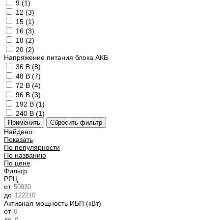
9 (
1
)
12 (
3
)
15 (
1
)
16 (
3
)
18 (
2
)
20 (
2
)
Напряжение питания блока АКБ
36 В (
8
)
48 В (
7
)
72 В (
4
)
96 В (
3
)
192 В (
1
)
240 В (
1
)
Найдено:
Показать
По популярности
По названию
По цене
Фильтр
РРЦ
от
до
Активная мощность ИБП (кВт)
от
до