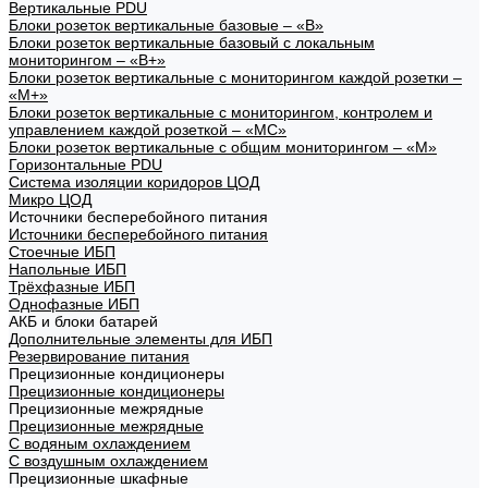
Вертикальные PDU
Блоки розеток вертикальные базовые – «В»
Блоки розеток вертикальные базовый с локальным
мониторингом – «В+»
Блоки розеток вертикальные с мониторингом каждой розетки –
«М+»
Блоки розеток вертикальные с мониторингом, контролем и
управлением каждой розеткой – «МС»
Блоки розеток вертикальные с общим мониторингом – «М»
Горизонтальные PDU
Система изоляции коридоров ЦОД
Микро ЦОД
Источники бесперебойного питания
Источники бесперебойного питания
Стоечные ИБП
Напольные ИБП
Трёхфазные ИБП
Однофазные ИБП
АКБ и блоки батарей
Дополнительные элементы для ИБП
Резервирование питания
Прецизионные кондиционеры
Прецизионные кондиционеры
Прецизионные межрядные
Прецизионные межрядные
С водяным охлаждением
С воздушным охлаждением
Прецизионные шкафные