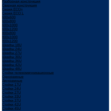
Разборная конструкция
Сварная конструкция
Серия ECO+
Серия ECO L
600x600
600x800
600х1000
600х1200
800x800
800х1000
800х1200
Шкафы 18U
Шкафы 24U
Шкафы 27U
Шкафы 30U
Шкафы 36U
Шкафы 42U
Шкафы 48U
Стойки телекоммуникационные
Однорамные
Двухрамные
Стойки 17U
Стойки 24U
Стойки 27U
Стойки 33U
Стойки 37U
Стойки 42U
Стойки 45U