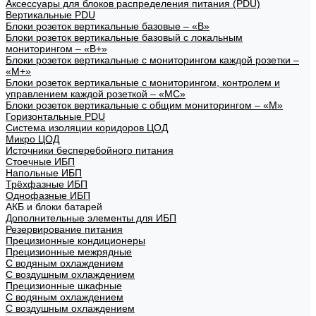
Аксессуары для блоков распределения питания (PDU)
Вертикальные PDU
Блоки розеток вертикальные базовые – «В»
Блоки розеток вертикальные базовый с локальным
мониторингом – «В+»
Блоки розеток вертикальные с мониторингом каждой розетки –
«М+»
Блоки розеток вертикальные с мониторингом, контролем и
управлением каждой розеткой – «МС»
Блоки розеток вертикальные с общим мониторингом – «М»
Горизонтальные PDU
Система изоляции коридоров ЦОД
Микро ЦОД
Источники бесперебойного питания
Стоечные ИБП
Напольные ИБП
Трёхфазные ИБП
Однофазные ИБП
АКБ и блоки батарей
Дополнительные элементы для ИБП
Резервирование питания
Прецизионные кондиционеры
Прецизионные межрядные
С водяным охлаждением
С воздушным охлаждением
Прецизионные шкафные
С водяным охлаждением
С воздушным охлаждением