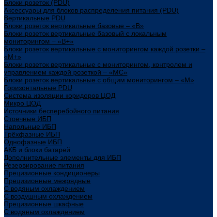
Блоки розеток (PDU)
Аксессуары для блоков распределения питания (PDU)
Вертикальные PDU
Блоки розеток вертикальные базовые – «В»
Блоки розеток вертикальные базовый с локальным
мониторингом – «В+»
Блоки розеток вертикальные с мониторингом каждой розетки –
«М+»
Блоки розеток вертикальные с мониторингом, контролем и
управлением каждой розеткой – «МС»
Блоки розеток вертикальные с общим мониторингом – «М»
Горизонтальные PDU
Система изоляции коридоров ЦОД
Микро ЦОД
Источники бесперебойного питания
Стоечные ИБП
Напольные ИБП
Трёхфазные ИБП
Однофазные ИБП
АКБ и блоки батарей
Дополнительные элементы для ИБП
Резервирование питания
Прецизионные кондиционеры
Прецизионные межрядные
С водяным охлаждением
С воздушным охлаждением
Прецизионные шкафные
С водяным охлаждением