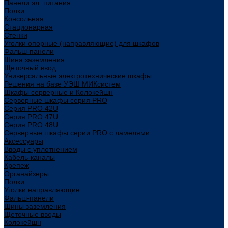
Панели эл. питания
Полки
Консольная
Стационарная
Стенки
Уголки опорные (направляющие) для шкафов
Фальш-панели
Шина заземления
Щеточный ввод
Универсальные электротехнические шкафы
Решения на базе УЭШ МИКсистем
Шкафы серверные и Колокейшн
Серверные шкафы серия PRO
Серия PRO 42U
Серия PRO 47U
Серия PRO 48U
Серверные шкафы серии PRO с ламелями
Аксессуары
Вводы с уплотнением
Кабель-каналы
Крепеж
Органайзеры
Полки
Уголки направляющие
Фальш-панели
Шины заземления
Щеточные вводы
Колокейшн